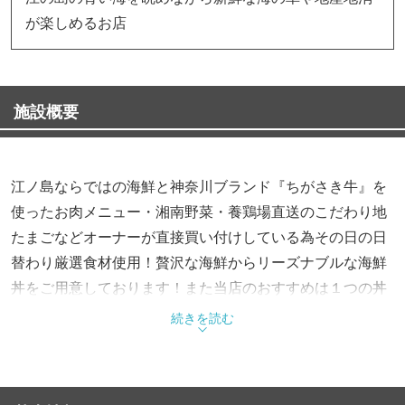
が楽しめるお店
施設概要
江ノ島ならではの海鮮と神奈川ブランド『ちがさき牛』を
使ったお肉メニュー・湘南野菜・養鶏場直送のこだわり地
たまごなどオーナーが直接買い付けしている為その日の日
替わり厳選食材使用！贅沢な海鮮からリーズナブルな海鮮
丼をご用意しております！また当店のおすすめは１つの丼
ぶりを自分好みのテイストで楽しくご堪能いただけます
続きを読む