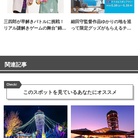
三四郎が早解きバトルに挑戦！
細田守監督作品ゆかりの地を巡
リアル謎解きゲームの舞台"錦糸
って限定グッズがもらえるチャ
町PARCO・楽天地"を巡る！
ンス！
関連記事
Check!
このスポットを見ている
あなたにオススメ