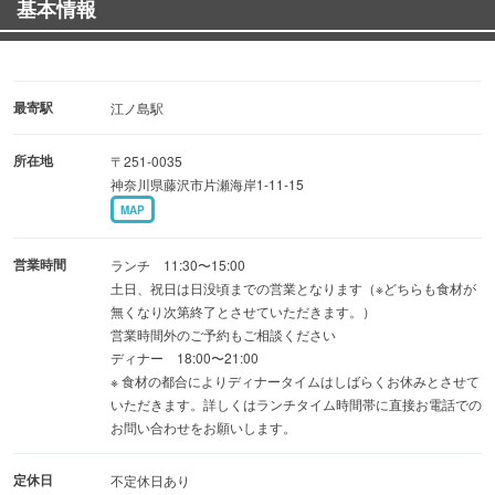
基本情報
＊ディナータイム停止中
最寄駅
江ノ島駅
＊猛暑の為品質と安全を考慮し『生しらす』メニューお休
所在地
〒251-0035
み中
神奈川県藤沢市片瀬海岸1-11-15
MAP
営業時間
ランチ 11:30〜15:00
土日、祝日は日没頃までの営業となります（※どちらも食材が
無くなり次第終了とさせていただきます。）
営業時間外のご予約もご相談ください
ディナー 18:00〜21:00
※ 食材の都合によりディナータイムはしばらくお休みとさせて
いただきます。詳しくはランチタイム時間帯に直接お電話での
お問い合わせをお願いします。
定休日
不定休日あり