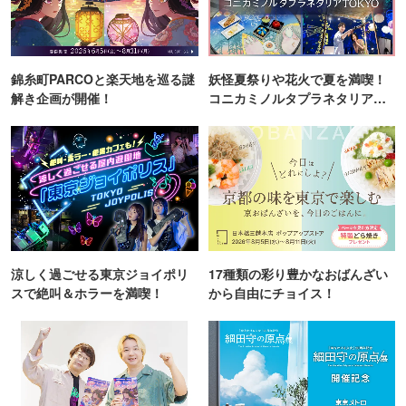
錦糸町PARCOと楽天地を巡る謎
妖怪夏祭りや花火で夏を満喫！
解き企画が開催！
コニカミノルタプラネタリア
TOKYO
涼しく過ごせる東京ジョイポリ
17種類の彩り豊かなおばんざい
スで絶叫＆ホラーを満喫！
から自由にチョイス！