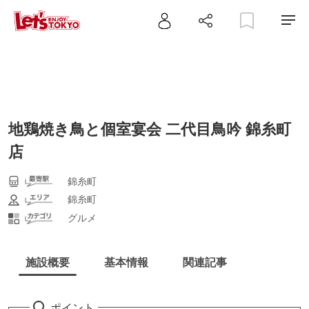
地鶏焼き鳥と個室宴会 二代目鳥吟 錦糸町
店
錦糸町
錦糸町
グルメ
施設概要
基本情報
関連記事
ポイント