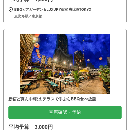
BBQビアガーデン＆LUXURY個室 恵比寿TOKYO
恵比寿駅／東京都
新宿ど真ん中!映えテラスで手ぶらBBQ食べ放題
空席確認・予約
平均予算 3,000円