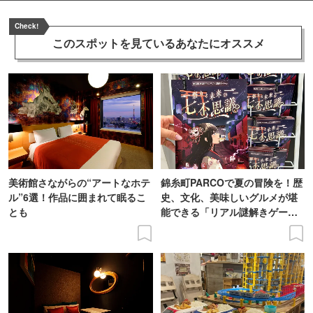
Check!
このスポットを見ている
あなたにオススメ
美術館さながらの“アートなホテ
錦糸町PARCOで夏の冒険を！歴
ル”6選！作品に囲まれて眠るこ
史、文化、美味しいグルメが堪
とも
能できる「リアル謎解きゲー
ム」に挑戦