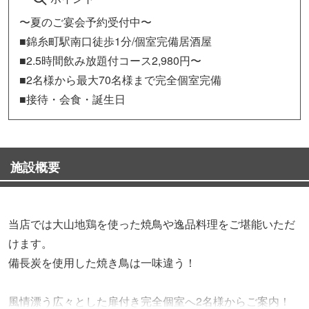
〜夏のご宴会予約受付中〜
■錦糸町駅南口徒歩1分/個室完備居酒屋
■2.5時間飲み放題付コース2,980円〜
■2名様から最大70名様まで完全個室完備
■接待・会食・誕生日
施設概要
当店では大山地鶏を使った焼鳥や逸品料理をご堪能いただ
けます。
備長炭を使用した焼き鳥は一味違う！
風情漂う広々とした扉付き完全個室へ2名様からご案内！