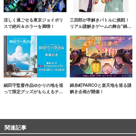
涼しく過ごせる東京ジョイポリ
三四郎が早解きバトルに挑戦！
スで絶叫＆ホラーを満喫！
リアル謎解きゲームの舞台"錦糸
町PARCO・楽天地"を巡る！
細田守監督作品ゆかりの地を巡
錦糸町PARCOと楽天地を巡る謎
って限定グッズがもらえるチャ
解き企画が開催！
ンス！
関連記事