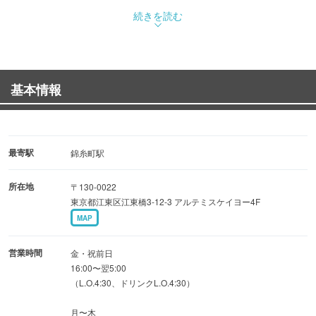
◆宴会におすすめ2時間飲み放題◆
続きを読む
暑い夏にぴったり！！
【粋鶏コース】特選地鶏と旨辛ちりとり鍋コース 3,980円
基本情報
◆ゆったり2.5時間飲み放題付、各種宴プラン◆
鳥吟自慢の唐揚げ含む6品+2.5時間飲み放題付 2,980円
鳥吟自慢の串焼き含む鶏尽くし食事9品+2.5時間飲み放題付
3,500円
最寄駅
錦糸町駅
【吟-UTAI-コース】食事8品+2.5時間飲み放題付 3,480円
所在地
〒130-0022
鶏白湯鍋と鶏塩ちゃんこ鍋から選べる鍋
東京都江東区江東橋3-12-3 アルテミスケイヨー4F
MAP
その他名物 鶏もも一枚炙り焼きや鶏の柚子胡椒鉄板焼き
など
営業時間
金・祝前日
こだわりの鶏料理をお楽しみいただけます。
16:00〜翌5:00
（L.O.4:30、ドリンクL.O.4:30）
宴会、デートなどで是非ご利用下さい。
月〜木