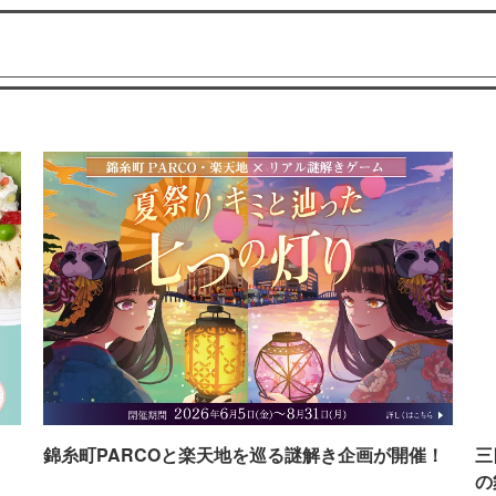
イ
錦糸町PARCOと楽天地を巡る謎解き企画が開催！
三
の