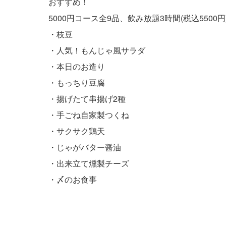
おすすめ！
5000円コース全9品、飲み放題3時間(税込5500円
・枝豆
・人気！もんじゃ風サラダ
・本日のお造り
・もっちり豆腐
・揚げたて串揚げ2種
・手ごね自家製つくね
・サクサク鶏天
・じゃがバター醤油
・出来立て燻製チーズ
・〆のお食事