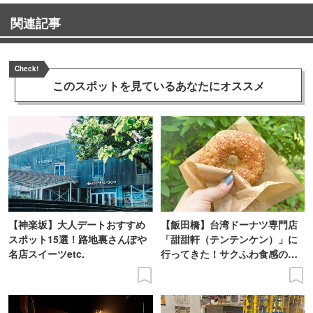
関連記事
Check!
このスポットを見ている
あなたにオススメ
【神楽坂】大人デートおすすめ
【飯田橋】台湾ドーナツ専門店
スポット15選！路地裏さんぽや
「甜甜軒（テンテンケン）」に
名店スイーツetc.
行ってきた！サクふわ食感のド
ーナツを実食レポ