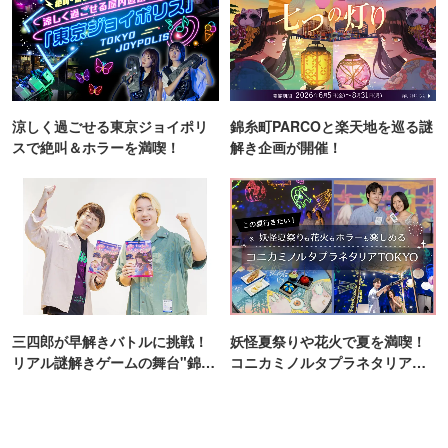
涼しく過ごせる東京ジョイポリ
錦糸町PARCOと楽天地を巡る謎
スで絶叫＆ホラーを満喫！
解き企画が開催！
三四郎が早解きバトルに挑戦！
妖怪夏祭りや花火で夏を満喫！
リアル謎解きゲームの舞台"錦糸
コニカミノルタプラネタリア
町PARCO・楽天地"を巡る！
TOKYO