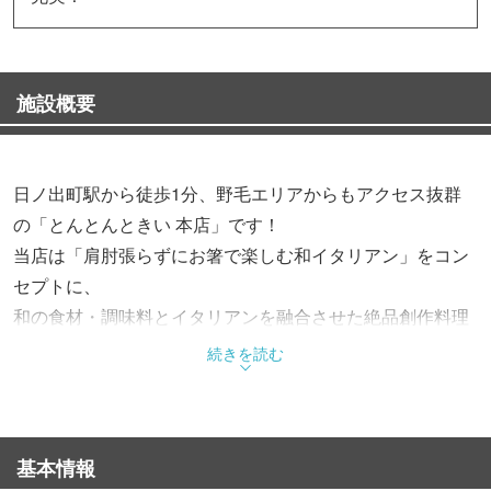
施設概要
日ノ出町駅から徒歩1分、野毛エリアからもアクセス抜群
の「とんとんときい 本店」です！
当店は「肩肘張らずにお箸で楽しむ和イタリアン」をコン
セプトに、
和の食材・調味料とイタリアンを融合させた絶品創作料理
をご提供します。
続きを読む
リピート率抜群の看板メニュー「うにとじゃがいものクリ
ーム炒め」をはじめ、
基本情報
サクふわの本格ピザ、お酒が進む肉料理など、ワインにも