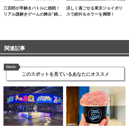
三四郎が早解きバトルに挑戦！
涼しく過ごせる東京ジョイポリ
リアル謎解きゲームの舞台"錦糸
スで絶叫＆ホラーを満喫！
町PARCO・楽天地"を巡る！
関連記事
Check!
このスポットを見ている
あなたにオススメ