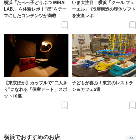
横浜「たべっ子どうぶつ MIRAI
いま大注目！横浜「クール フュ
LAB.」を体験レポ！“星”をテー
ーエル」で5層構造の球体ソフト
マにしたコンテンツが満載
を実食レポ
【東京ほか】カップルで“二人き
子どもが喜ぶ！東京のレストラ
り”になれる「個室デート」スポ
ン＆カフェ5選
ット10選
横浜でおすすめのお店
PR