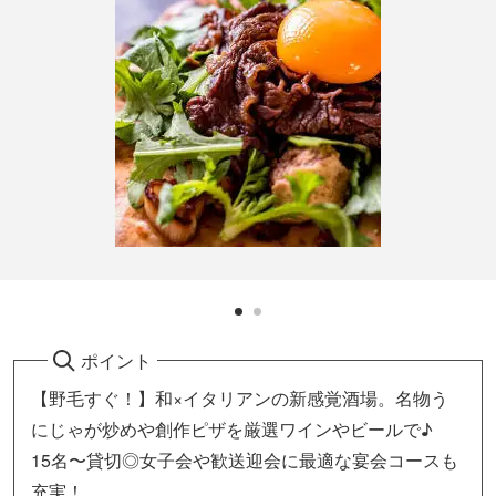
ポイント
【野毛すぐ！】和×イタリアンの新感覚酒場。名物う
にじゃが炒めや創作ピザを厳選ワインやビールで♪
15名〜貸切◎女子会や歓送迎会に最適な宴会コースも
充実！