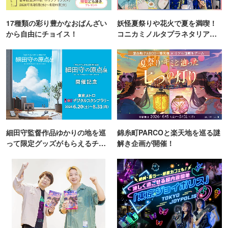
17種類の彩り豊かなおばんざい
妖怪夏祭りや花火で夏を満喫！
から自由にチョイス！
コニカミノルタプラネタリア
TOKYO
細田守監督作品ゆかりの地を巡
錦糸町PARCOと楽天地を巡る謎
って限定グッズがもらえるチャ
解き企画が開催！
ンス！