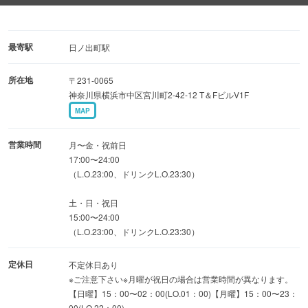
ビールにも合うメニューが目白押し！
店内はアットホームで居心地の良い空間。15名〜最大25名
最寄駅
日ノ出町駅
様での店舗貸切も対応可能です。
所在地
〒231-0065
飲み放題付きの本格パーティープランもご用意しておりま
神奈川県横浜市中区宮川町2-42-12 T＆FビルV1F
すので、女子会、記念日、会社宴会など様々なシーンでご
MAP
利用ください！
営業時間
月〜金・祝前日
17:00〜24:00
（L.O.23:00、ドリンクL.O.23:30）
土・日・祝日
15:00〜24:00
（L.O.23:00、ドリンクL.O.23:30）
定休日
不定休日あり
※ご注意下さい※月曜が祝日の場合は営業時間が異なります。
【日曜】15：00〜02：00(LO.01：00)【月曜】15：00〜23：
00(LO.22：00)