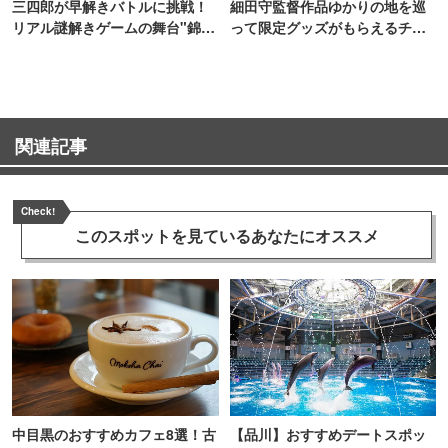
三四郎が早解きバトルに挑戦！
細田守監督作品ゆかりの地を巡
リアル謎解きゲームの舞台"錦糸
って限定グッズがもらえるチャ
町PARCO・楽天地"を巡る！
ンス！
関連記事
Check!
このスポットを見ている
あなたにオススメ
中目黒のおすすめカフェ8選！古
【品川】おすすめデートスポッ