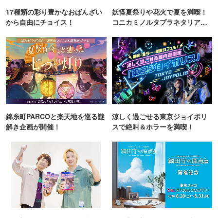
17種類の彩り豊かなおばんざい
妖怪夏祭りや花火で夏を満喫！
から自由にチョイス！
コニカミノルタプラネタリア
TOKYO
錦糸町PARCOと楽天地を巡る謎
涼しく過ごせる東京ジョイポリ
解き企画が開催！
スで絶叫＆ホラーを満喫！