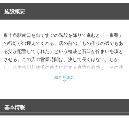
施設概要
東十条駅南口を出てすぐの階段を降りて進むと「一東菴」
の行灯が出迎えてくれる。店の前の「もの作りの師でもあ
る父が配置してくれた」という植栽と石臼が佇まいを凜と
させる。この店の営業時間は、決して長くはない。しか
し、店主吉川邦雄氏の蕎麦に対する真摯な姿勢と、その味
に至るまでの作業を考えると頷ける。「生産者の愛情が蕎
続きを読む
麦の実に出るんですよ」という言葉そのままに、店主の蕎
麦への情熱が味になっていると思わせる。
基本情報