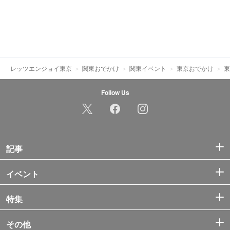
レッツエンジョイ東京
関東おでかけ
関東イベント
東京おでかけ
東
Follow Us
記事
イベント
特集
その他