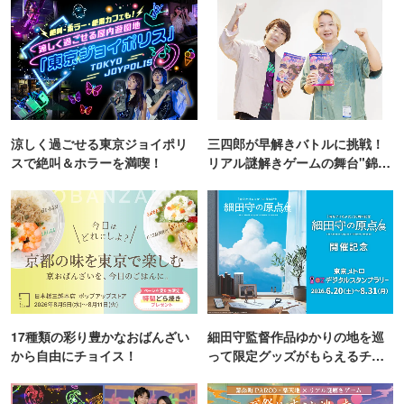
涼しく過ごせる東京ジョイポリ
三四郎が早解きバトルに挑戦！
スで絶叫＆ホラーを満喫！
リアル謎解きゲームの舞台"錦糸
町PARCO・楽天地"を巡る！
17種類の彩り豊かなおばんざい
細田守監督作品ゆかりの地を巡
から自由にチョイス！
って限定グッズがもらえるチャ
ンス！