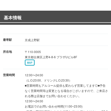
が勢揃い◎】
・こだわり出汁のタンしゃぶ×厚切り牛タンの炭火焼×会津
基本情報
産の馬肉寿司 etc...
・席のみ予約&単品飲み放題予約でお好きなものをぜひ！
最寄駅
京成上野駅
【必見！当店のお得なクーポン】
所在地
〒110-0005
お得なクーポンを月毎にご用意！！
東京都台東区上野4-8-6 プラザUビル8F
この機会にクーポンをお見逃しなく♪♪
MAP
営業時間
12:00〜24:00
（L.O.23:00、ドリンクL.O.23:30）
■営業時間もアルコール提供も変わらず営業してます◎■予告
なく営業時間等は変更となる場合がございますので、ご来店さ
れる際は店舗までお問い合わせください。
12:00〜24:00
お電話でのお問い合わせ時間(11:00~23:00)