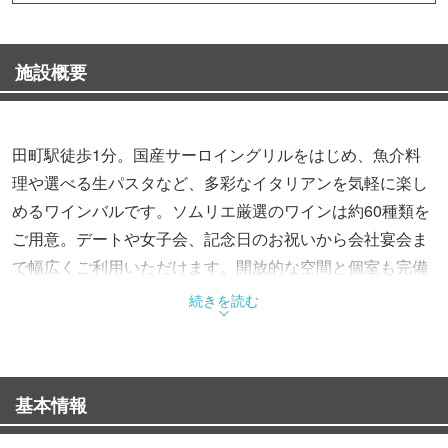
施設概要
田町駅徒歩1分。国産サーロイングリルをはじめ、魚介料
理や選べる生パスタなど、多彩なイタリアンを気軽に楽し
めるワインバルです。ソムリエ厳選のワインは約60種類を
ご用意。デートや女子会、記念日のお祝いから会社宴会ま
で幅広くご利用いただけます。開放的な空間と個室も完備
し、特別なひとときを演出します。貸切ご予約も対応可能
続きを読む
なのでお気軽にお問い合わせください。
基本情報