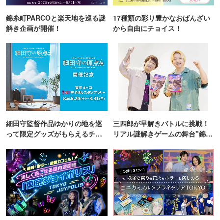
錦糸町PARCOと楽天地を巡る謎
17種類の彩り豊かなおばんざい
解き企画が開催！
から自由にチョイス！
細田守監督作品ゆかりの地を巡
三四郎が早解きバトルに挑戦！
って限定グッズがもらえるチャ
リアル謎解きゲームの舞台"錦糸
ンス！
町PARCO・楽天地"を巡る！