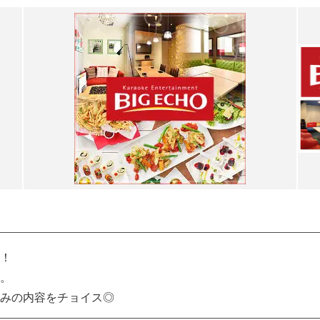
！
。
みの内容をチョイス◎