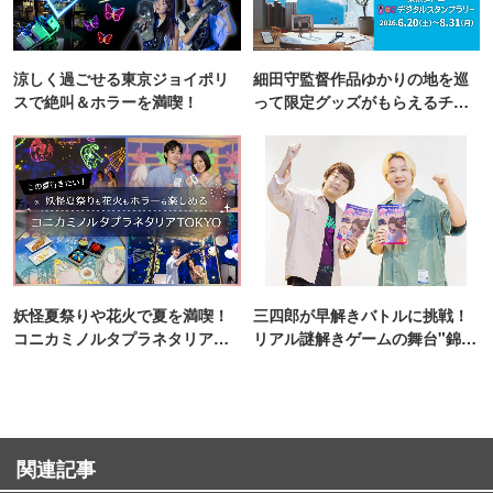
涼しく過ごせる東京ジョイポリ
細田守監督作品ゆかりの地を巡
スで絶叫＆ホラーを満喫！
って限定グッズがもらえるチャ
ンス！
妖怪夏祭りや花火で夏を満喫！
三四郎が早解きバトルに挑戦！
コニカミノルタプラネタリア
リアル謎解きゲームの舞台"錦糸
TOKYO
町PARCO・楽天地"を巡る！
関連記事