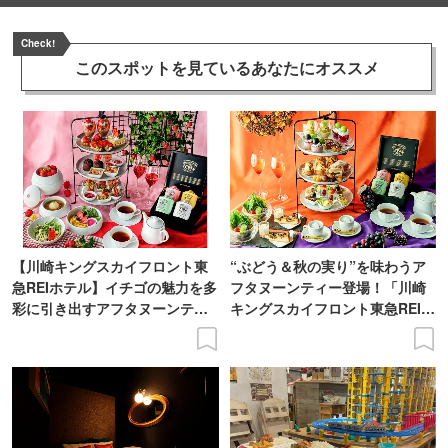
Check!
このスポットを見ている
あなたにオススメ
【川崎キングスカイフロント東
“ぶどう＆秋の実り”を味わうア
急REIホテル】イチゴの魅力を多
フタヌーンティー登場！「川崎
彩に引き出すアフタヌーンティ
キングスカイフロント東急REIホ
ー登場
テル」で