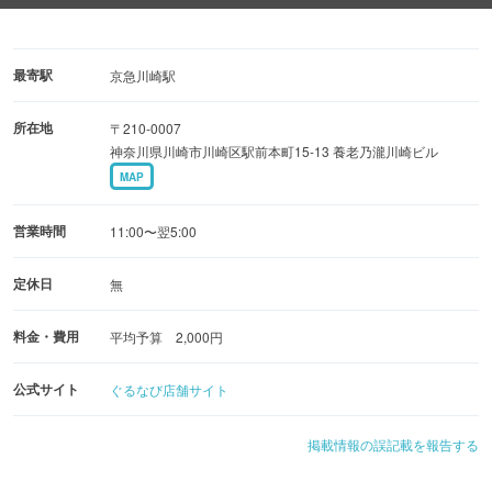
◆店内は１名様から大人数まで対応の完全個室を完備！
女子会に最適なラグジュアリールームや、お食事に便利な
レストランルームなど、個性豊かなコンセプトルームも充
最寄駅
京急川崎駅
実しています。
所在地
〒210-0007
神奈川県川崎市川崎区駅前本町15-13 養老乃瀧川崎ビル
◆歓送迎会や誕生日会はもちろん、会議やテレワーク、レ
MAP
ッスンなど活用法は自由自在！
完全防音のプライベート空間で、自慢の料理とカラオケを
営業時間
11:00〜翌5:00
心ゆくまで満喫◎
定休日
無
料金・費用
平均予算 2,000円
公式サイト
ぐるなび店舗サイト
掲載情報の誤記載を報告する