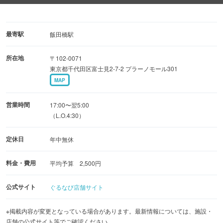
※上記以外にもコースを承ります。お気軽にご相談を♪
◆充実の設備
最寄駅
飯田橋駅
大型スクリーン＆プロジェクター、モニター、マイクと設
所在地
〒102-0071
備充実
東京都千代田区富士見2-7-2 プラーノモール301
ダーツやビンゴなどパーティーが盛り上がるアイテムも♪
MAP
初めての幹事さんも安心！ベテランスタッフが完全サポー
ト
営業時間
17:00〜翌5:00
（L.O.4:30）
◆開放的な空間で着席30名様、立食80名様迄のお店貸切
定休日
年中無休
OK
ご利用人数に応じた少人数での部分貸切も承ります
料金・費用
平均予算 2,500円
公式サイト
ぐるなび店舗サイト
※掲載内容が変更となっている場合があります。最新情報については、施設・
店舗の公式サイト等でご確認ください。