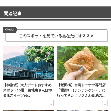
関連記事
Check!
このスポットを見ている
あなたにオススメ
【神楽坂】大人デートおすすめ
【飯田橋】台湾ドーナツ専門店
スポット15選！路地裏さんぽや
「甜甜軒（テンテンケン）」に
名店スイーツetc.
行ってきた！サクふわ食感のド
ーナツを実食レポ