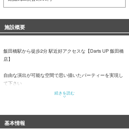
施設概要
飯田橋駅から徒歩2分 駅近好アクセスな【Darts UP 飯田橋
店】
自由な演出が可能な空間で思い描いたパーティーを実現し
て下さい
続きを読む
◆シーンで選べる飲み放題付コース
時間や予算に合わせて選べるコース3,000円〜
みんなでワイワイ♪貸切パーティー3,000円〜
基本情報
思い出に残るウエディング！結婚式二次会コース3,000円〜