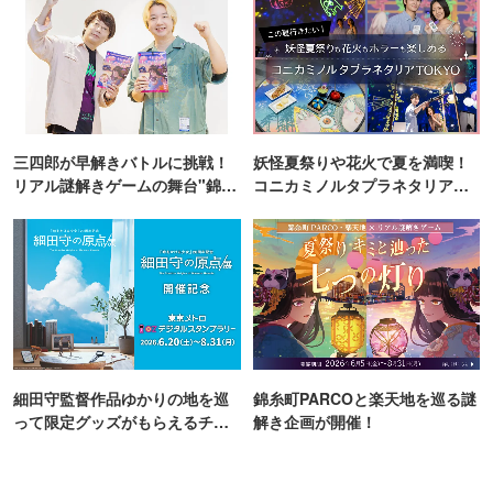
三四郎が早解きバトルに挑戦！
妖怪夏祭りや花火で夏を満喫！
リアル謎解きゲームの舞台"錦糸
コニカミノルタプラネタリア
町PARCO・楽天地"を巡る！
TOKYO
細田守監督作品ゆかりの地を巡
錦糸町PARCOと楽天地を巡る謎
って限定グッズがもらえるチャ
解き企画が開催！
ンス！