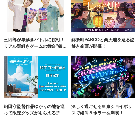
三四郎が早解きバトルに挑戦！
錦糸町PARCOと楽天地を巡る謎
リアル謎解きゲームの舞台"錦糸
解き企画が開催！
町PARCO・楽天地"を巡る！
細田守監督作品ゆかりの地を巡
涼しく過ごせる東京ジョイポリ
って限定グッズがもらえるチャ
スで絶叫＆ホラーを満喫！
ンス！