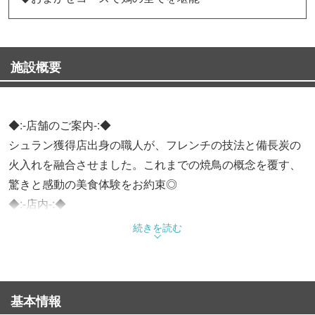
施設概要
◆:-店舗のご案内-:◆
シュラン獲得店出身の職人が、フレンチの技法と備長炭の
火入れを融合させました。これまでの焼鳥の概念を覆す、
驚きと感動の美食体験をお約束◎
◆:-店内-:◆
カウンター6席とテーブル1卓のみの「マイクロ店舗」。職
続きを読む
人の手元や炭火の揺らめきを間近で楽しめるカウンター席
は、ライブ感抜群の特等席！奥にはプライベート感を重視
したテーブル席も完備！
基本情報
◆:-鮮度-:◆