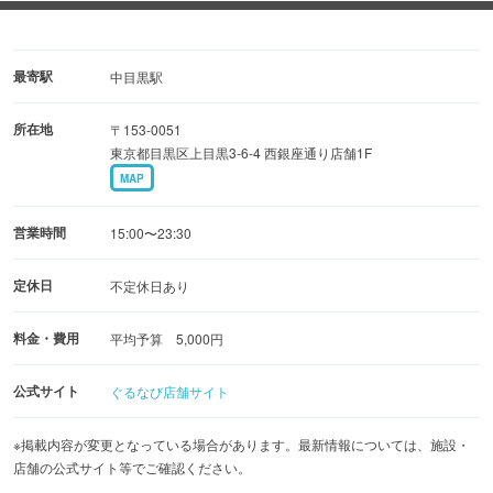
特に「鶏のたたき」は提供から15分以内にお召し上がりい
ただく「賞味期限付き」の逸品。部位ごとに最適な火入れ
とフレンチのソースを掛け合わせ鶏肉のポテンシャルを最
最寄駅
中目黒駅
大限に引き出しています。
所在地
〒153-0051
◆:-メニュー-:◆
東京都目黒区上目黒3-6-4 西銀座通り店舗1F
「完全予約制・おまかせコース」のみ★名物「焼鳥のテリ
MAP
ーヌ」や升で楽しむバーニャカウダなど視覚でも楽しめる
全12品以上の少しずつ多皿を楽しむスタイルでご提供。
営業時間
15:00〜23:30
定休日
不定休日あり
料金・費用
平均予算 5,000円
公式サイト
ぐるなび店舗サイト
※掲載内容が変更となっている場合があります。最新情報については、施設・
店舗の公式サイト等でご確認ください。