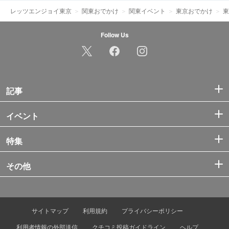
レッツエンジョイ東京
関東おでかけ
関東イベント
東京おでかけ
東
Follow Us
記事
イベント
特集
その他
サイトマップ
利用規約
プライバシーポリシー
利用者情報の外部送信
クチコミ投稿ガイドライン
ヘルプ