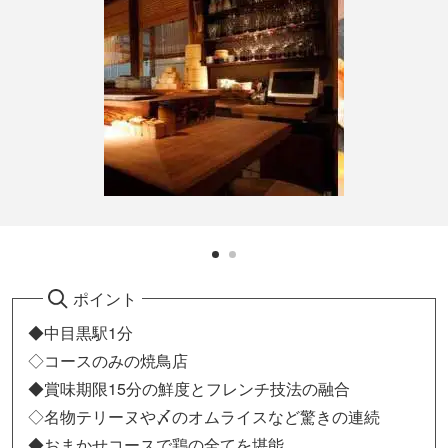
ポイント
◆中目黒駅1分
◇コースのみの焼鳥店
◆賞味期限15分の鮮度とフレンチ技法の融合
◇名物テリーヌや〆のオムライスなど驚きの連続
◆おまかせコースで鶏の全てを堪能