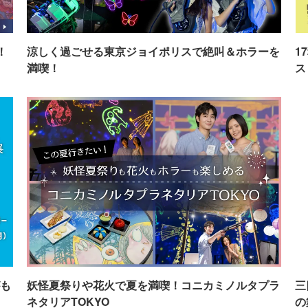
！
涼しく過ごせる東京ジョイポリスで絶叫＆ホラーを
1
満喫！
ス
も
妖怪夏祭りや花火で夏を満喫！コニカミノルタプラ
三
ネタリアTOKYO
の