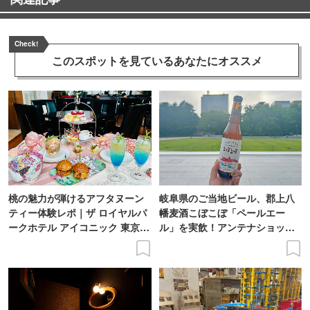
Check!
このスポットを見ている
あなたにオススメ
桃の魅力が弾けるアフタヌーン
岐阜県のご当地ビール、郡上八
ティー体験レポ｜ザ ロイヤルパ
幡麦酒こぼこぼ「ペールエー
ークホテル アイコニック 東京汐
ル」を実飲！アンテナショップ
留
で買えるビール特集