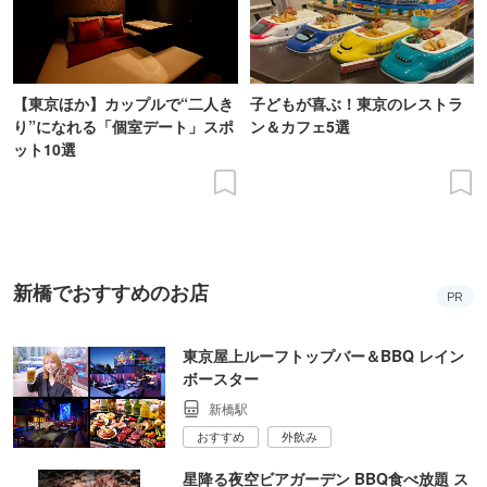
【東京ほか】カップルで“二人き
子どもが喜ぶ！東京のレストラ
り”になれる「個室デート」スポ
ン＆カフェ5選
ット10選
新橋でおすすめのお店
PR
東京屋上ルーフトップバー＆BBQ レイン
ボースター
新橋駅
おすすめ
外飲み
星降る夜空ビアガーデン BBQ食べ放題 ス