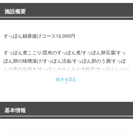
施設概要
すっぽん鍋唐揚げコース12,000円
すっぽん煮こごり/昆布のすっぽん煮/すっぽん卵豆腐/すっ
ぽん卵の味噌漬け/すっぽん活血/すっぽん胆のう酒/すっぽ
んの手の塩焼き/すっぽんのナムルと水餃子/すっぽんレバー
刺身/すっぽん鍋/すっぽん雑炊/香の物/アイスクリーム
続きを読む
すっぽん鍋コースにすっぽんの唐揚げがついた、全てのす
っぽんの部位が味わい尽くせる一推しのコースです。
基本情報
御商談ご宴会デートなどにご利用ください