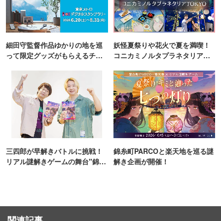
細田守監督作品ゆかりの地を巡
妖怪夏祭りや花火で夏を満喫！
って限定グッズがもらえるチャ
コニカミノルタプラネタリア
ンス！
TOKYO
三四郎が早解きバトルに挑戦！
錦糸町PARCOと楽天地を巡る謎
リアル謎解きゲームの舞台"錦糸
解き企画が開催！
町PARCO・楽天地"を巡る！
関連記事