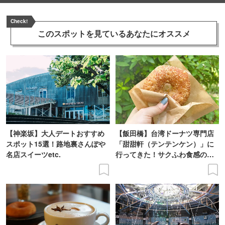
Check!
このスポットを見ている
あなたにオススメ
【神楽坂】大人デートおすすめ
【飯田橋】台湾ドーナツ専門店
スポット15選！路地裏さんぽや
「甜甜軒（テンテンケン）」に
名店スイーツetc.
行ってきた！サクふわ食感のド
ーナツを実食レポ