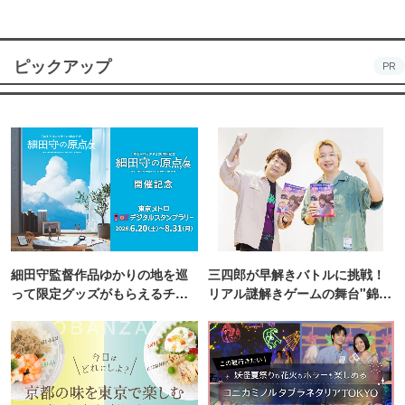
ピックアップ
PR
細田守監督作品ゆかりの地を巡
三四郎が早解きバトルに挑戦！
って限定グッズがもらえるチャ
リアル謎解きゲームの舞台"錦糸
ンス！
町PARCO・楽天地"を巡る！