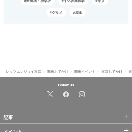
飯田橋・神楽坂
牛込神楽坂駅
東京
グルメ
和食
レッツエンジョイ東京
関東おでかけ
関東イベント
東京おでかけ
東
Follow Us
記事
イベント