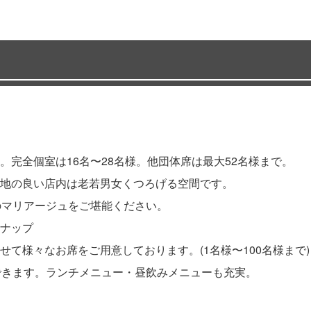
完全個室は16名〜28名様。他団体席は最大52名様まで。
地の良い店内は老若男女くつろげる空間です。
のマリアージュをご堪能ください。
ナップ
て様々なお席をご用意しております。(1名様〜100名様まで)
できます。ランチメニュー・昼飲みメニューも充実。