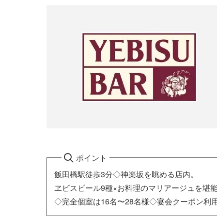
ポイント
飯田橋駅徒歩3分◇神楽坂を眺める店内。
ヱビスビール9種×お料理のマリアージュを堪
◇完全個室は16名〜28名様◇宴会クーポン利