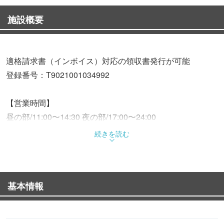
施設概要
適格請求書（インボイス）対応の領収書発行が可能
登録番号：T9021001034992
【営業時間】
昼の部/11:00〜14:30 夜の部/17:00〜24:00
【コース】
続きを読む
歓送迎会宴会に◎地魚刺身・旬野菜等々個々盛りで食べれ
るコース 2H飲み放題付 6800円込がございます！！
基本情報
接待.宴会に◎地魚刺身・足柄牛.旬野菜など厳選食材を堪
能！飲み放題も付けれます！
※詳しいお料理の内容はお電話にてお伺いください！