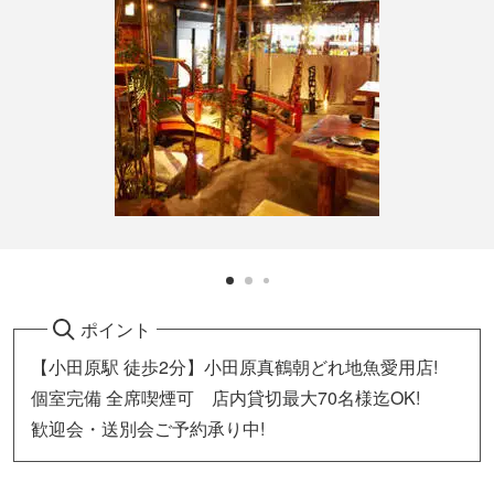
ポイント
【小田原駅 徒歩2分】小田原真鶴朝どれ地魚愛用店!
個室完備 全席喫煙可 店内貸切最大70名様迄OK!
歓迎会・送別会ご予約承り中!