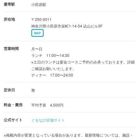
【こだわり】
最寄駅
小田原駅
毎朝小田原・真鶴の漁港から仕入れる鮮魚！地元畜産足柄
所在地
〒250-0011
牛！
神奈川県小田原市栄町1-14-54 込山ビル3F
手軽な一品から創作アレンジメニュー・〆のご飯まで幅広
MAP
くご用意
【個室】
営業時間
月〜日
8名様掛け完全個室席 VIPルーム完備
ランチ 11:00〜14:30
※土日のランチは宴会コースご予約のみ承っております。詳細
窓際ビュー座敷 最大16名様
ご確認お願いいたします。
【貸切】
ディナー 17:00〜24:00
ご相談ください！
【ご利用シーン】
定休日
無
記念日・法事・接待…多様なシーンにご利用いただけま
料金・費用
平均予算 4,500円
す。
公式サイト
ぐるなび店舗サイト
※掲載内容が変更となっている場合があります。最新情報については、施設・