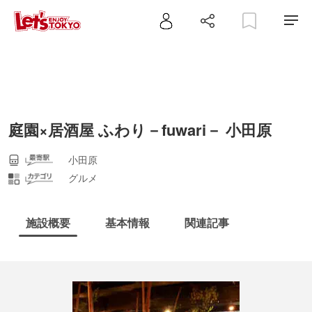
庭園×居酒屋 ふわり－fuwari－ 小田原
小田原
グルメ
施設概要
基本情報
関連記事