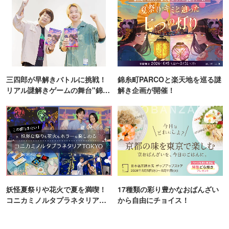
三四郎が早解きバトルに挑戦！
錦糸町PARCOと楽天地を巡る謎
リアル謎解きゲームの舞台"錦糸
解き企画が開催！
町PARCO・楽天地"を巡る！
妖怪夏祭りや花火で夏を満喫！
17種類の彩り豊かなおばんざい
コニカミノルタプラネタリア
から自由にチョイス！
TOKYO