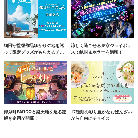
細田守監督作品ゆかりの地を巡
涼しく過ごせる東京ジョイポリ
って限定グッズがもらえるチャ
スで絶叫＆ホラーを満喫！
ンス！
錦糸町PARCOと楽天地を巡る謎
17種類の彩り豊かなおばんざい
解き企画が開催！
から自由にチョイス！