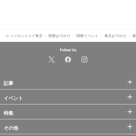
レッツエンジョイ東京
関東おでかけ
関東イベント
東京おでかけ
東
Follow Us
記事
イベント
特集
その他