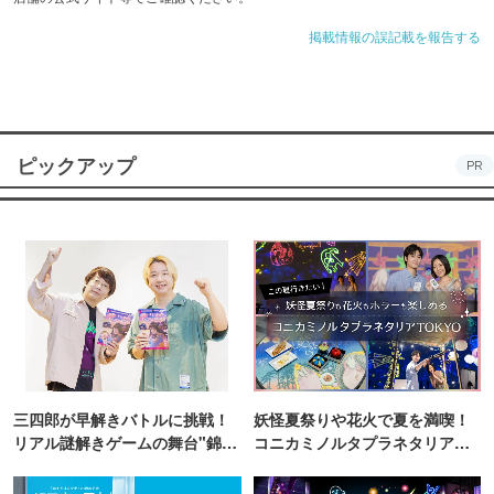
掲載情報の誤記載を報告する
ピックアップ
PR
三四郎が早解きバトルに挑戦！
妖怪夏祭りや花火で夏を満喫！
リアル謎解きゲームの舞台"錦糸
コニカミノルタプラネタリア
町PARCO・楽天地"を巡る！
TOKYO