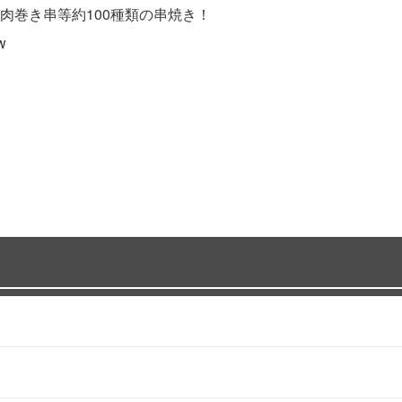
肉巻き串等約100種類の串焼き！
w