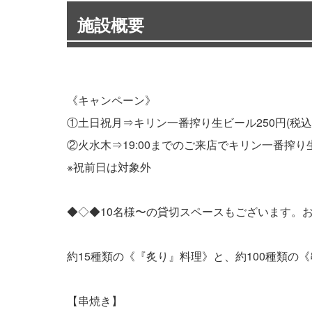
施設概要
《キャンペーン》
①土日祝月⇒キリン一番搾り生ビール250円(税込
②火水木⇒19:00までのご来店でキリン一番搾り生ビ
※祝前日は対象外
◆◇◆10名様〜の貸切スペースもございます。
約15種類の《『炙り』料理》と、約100種類の
【串焼き】