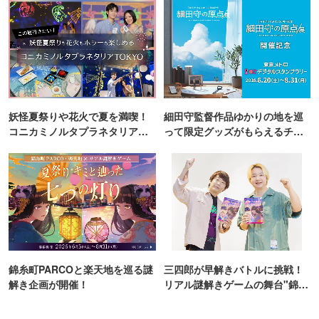
妖怪夏祭りや花火で夏を満喫！
細田守監督作品ゆかりの地を巡
コニカミノルタプラネタリア
って限定グッズがもらえるチャ
TOKYO
ンス！
錦糸町PARCOと楽天地を巡る謎
三四郎が早解きバトルに挑戦！
解き企画が開催！
リアル謎解きゲームの舞台"錦糸
町PARCO・楽天地"を巡る！