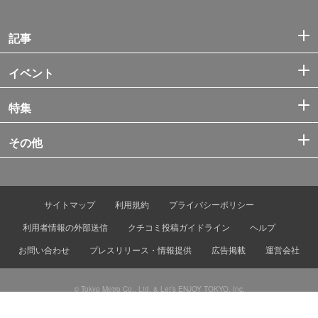
記事
イベント
特集
その他
サイトマップ
利用規約
プライバシーポリシー
利用者情報の外部送信
クチコミ投稿ガイドライン
ヘルプ
お問い合わせ
プレスリリース・情報提供
広告掲載
運営会社
© Tokyo Metro Co., Ltd. & Let’s ENJOY TOKYO, Inc.