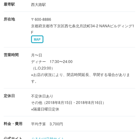
コース2,500円〜。飲み放題は6名様以上＋1,500円です。
最寄駅
西大路駅
所在地
〒600-8886
京都府京都市下京区西七条北月読町34-2 NANAビルディング1
F
MAP
営業時間
月〜日
ディナー 17:30〜24:00
（L.O.23:00）
※お店の状況により、閉店時間延長、早閉する場合がありま
す。
定休日
不定休日あり
その他（2018年8月15日・2018年8月16日）
※隔週日曜日定休
料金・費用
平均予算 3,700円
公式サイト
ぐるなび店舗サイト