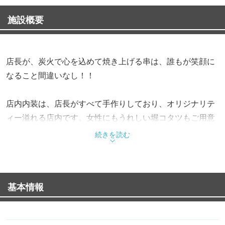
施設概要
店長が、炭火で心を込めて焼き上げる串は、誰もが笑顔に
なること間違いなし！！
店内内装は、店長がすべて手作りしており、オリジナリテ
ィー溢れる店内です。女性にもうれしい堀コタツもご用意
♪
続きを読む
料理から店内まで店長の愛情たっぷり♪♪
炭火串から定番の居酒屋料理が、200種類以上の焼酎とと
基本情報
もにご賞味ください。
宴会コースはも予算に応じて受付しています。