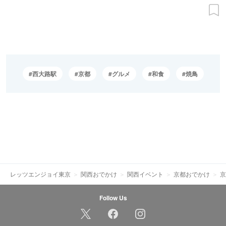
西大路駅
京都
グルメ
和食
焼鳥
レッツエンジョイ東京
関西おでかけ
関西イベント
京都おでかけ
京
Follow Us