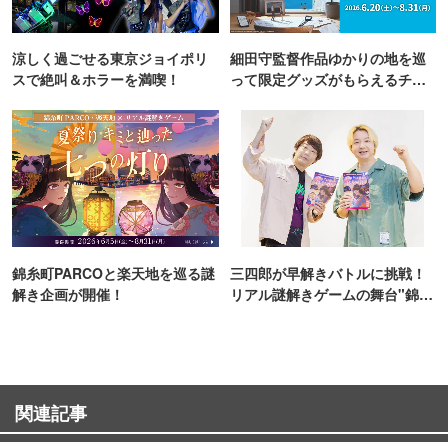
涼しく過ごせる東京ジョイポリ
細田守監督作品ゆかりの地を巡
スで絶叫＆ホラーを満喫！
って限定グッズがもらえるチャ
ンス！
錦糸町PARCOと楽天地を巡る謎
三四郎が早解きバトルに挑戦！
解き企画が開催！
リアル謎解きゲームの舞台"錦糸
町PARCO・楽天地"を巡る！
関連記事