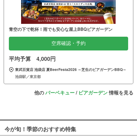
青空の下で乾杯！雨でも安心な屋上BBQビアガーデン
空席確認・予約
平均予算 4,000円
東武百貨店 池袋店 夏BeerFesta2026 ～芝生のビアガーデンBBQ～
池袋駅／東京都
他の
バーベキュー
/
ビアガーデン
情報を見る
今が旬！季節のおすすめ特集