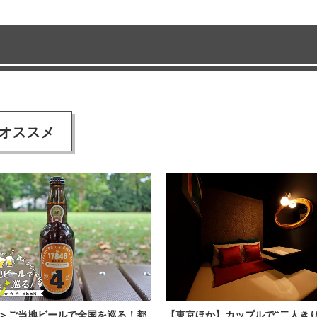
オススメ
＞ご当地ビールで全国を巡る！都
【東京ほか】カップルで“二人きり