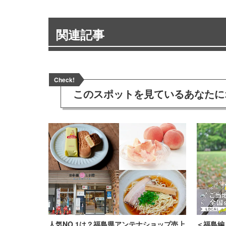
関連記事
Check!
このスポットを見ている
あなたに
人気NO.1は？福島県アンテナショップ売上
＜福島編