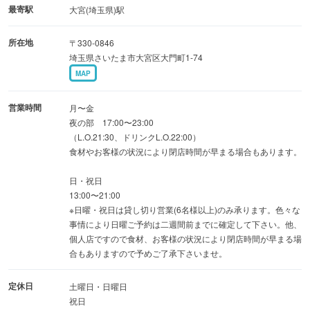
舌で確認を
最寄駅
大宮(埼玉県)駅
所在地
〒330-0846
★感想は人それぞれ！(^^)あなたの舌に合えばそれで良い
埼玉県さいたま市大宮区大門町1-74
のです。
MAP
営業時間
月〜金
夜の部 17:00〜23:00
（L.O.21:30、ドリンクL.O.22:00）
食材やお客様の状況により閉店時間が早まる場合もあります。
日・祝日
13:00〜21:00
※日曜・祝日は貸し切り営業(6名様以上)のみ承ります。色々な
事情により日曜ご予約は二週間前までに確定して下さい。他、
個人店ですので食材、お客様の状況により閉店時間が早まる場
合もありますので予めご了承下さいませ。
定休日
土曜日・日曜日
祝日