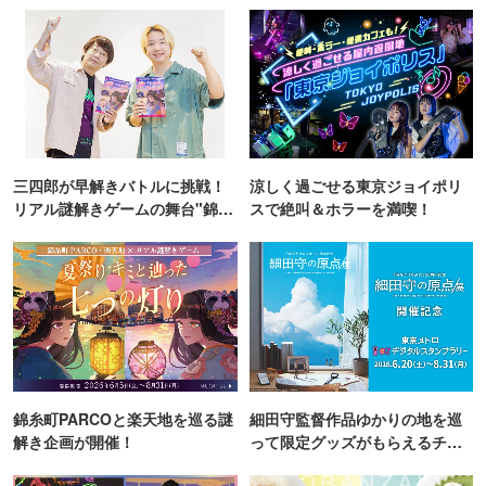
三四郎が早解きバトルに挑戦！
涼しく過ごせる東京ジョイポリ
リアル謎解きゲームの舞台"錦糸
スで絶叫＆ホラーを満喫！
町PARCO・楽天地"を巡る！
錦糸町PARCOと楽天地を巡る謎
細田守監督作品ゆかりの地を巡
解き企画が開催！
って限定グッズがもらえるチャ
ンス！