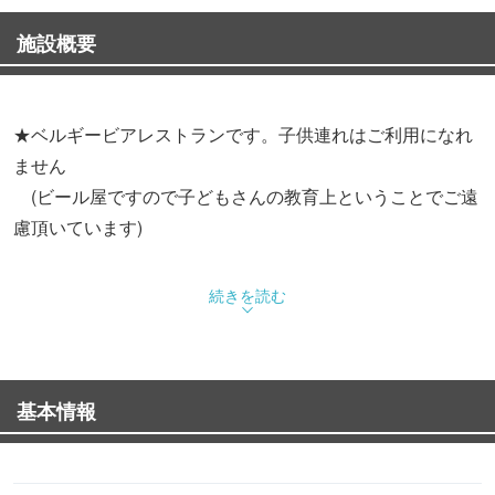
施設概要
★ベルギービアレストランです。子供連れはご利用になれ
ません
(ビール屋ですので子どもさんの教育上ということでご遠
慮頂いています)
★ベルギー料理＆ビールの極上の世界
続きを読む
(美味しい物が食べたい＆飲みたい方が集まって頂いてお
ります)
基本情報
★個人店ならではの常連になるとお得も！
★ご飯メニューで当店と言えば【ハヤシのプロ】あなたの