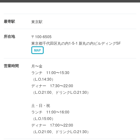
◆各種コース◆
◎好きなメニューが選べるプリフィックススタイルの「デ
最寄駅
東京駅
リツィオーゾコース」4950円(税込)
所在地
〒100-6505
東京都千代田区丸の内1-5-1 新丸の内ビルディング5F
MAP
営業時間
月〜金
ランチ 11:00〜15:30
（L.O.14:30）
ディナー 17:30〜22:00
（L.O.21:00、ドリンクL.O.21:30）
土・日・祝
ランチ 11:00〜16:00
（L.O.15:00）
ディナー 17:00〜22:00
（L.O.21:00、ドリンクL.O.21:30）