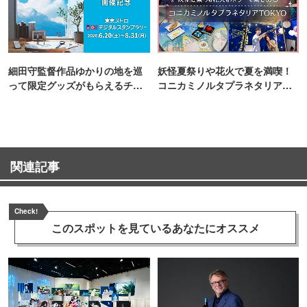
細田守監督作品ゆかりの地を巡
妖怪夏祭りや花火で夏を満喫！
って限定グッズがもらえるチャ
コニカミノルタプラネタリア
ンス！
TOKYO
関連記事
Check!
このスポットを見ている
あなたにオススメ