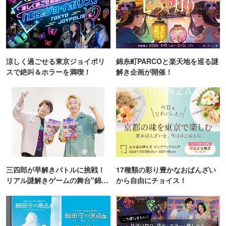
涼しく過ごせる東京ジョイポリ
錦糸町PARCOと楽天地を巡る謎
スで絶叫＆ホラーを満喫！
解き企画が開催！
三四郎が早解きバトルに挑戦！
17種類の彩り豊かなおばんざい
リアル謎解きゲームの舞台"錦糸
から自由にチョイス！
町PARCO・楽天地"を巡る！