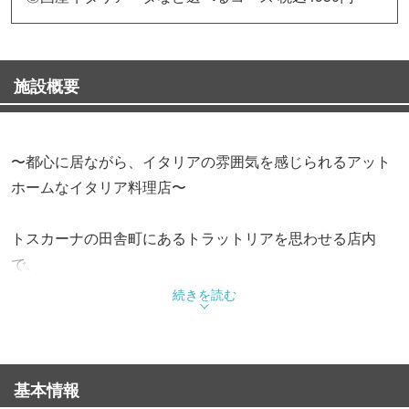
施設概要
〜都心に居ながら、イタリアの雰囲気を感じられるアット
ホームなイタリア料理店〜
トスカーナの田舎町にあるトラットリアを思わせる店内
で、
手打ちパスタや豪快なお肉の炭火焼きを楽しんで頂けま
続きを読む
す。
名物！ビステッカアッラフィオレンティーナ
基本情報
〜フィレンツェ風骨付牛Ｔボーンステーキ〜あります