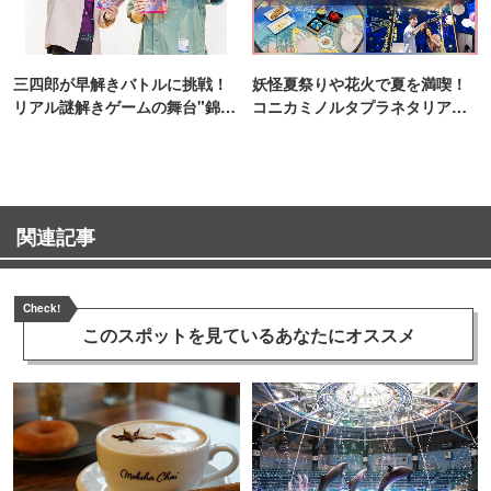
三四郎が早解きバトルに挑戦！
妖怪夏祭りや花火で夏を満喫！
リアル謎解きゲームの舞台"錦糸
コニカミノルタプラネタリア
町PARCO・楽天地"を巡る！
TOKYO
関連記事
Check!
このスポットを見ている
あなたにオススメ