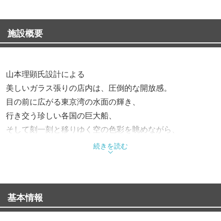
施設概要
山本理顕氏設計による
美しいガラス張りの店内は、圧倒的な開放感。
目の前に広がる東京湾の水面の輝き、
行き交う珍しい各国の巨大船、
そして刻一刻と移りゆく空の色彩を眺めながら、
ゆったりとした時間を過ごせる最高のロケーションです。
続きを読む
アクアマーレでは、
三浦半島の旬の野菜や地魚を
基本情報
贅沢に使った地産地消のイタリアンをご提供。
大切なご家族やお仲間とのご会食はもちろん、