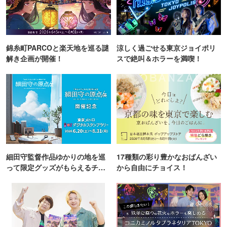
錦糸町PARCOと楽天地を巡る謎
涼しく過ごせる東京ジョイポリ
解き企画が開催！
スで絶叫＆ホラーを満喫！
細田守監督作品ゆかりの地を巡
17種類の彩り豊かなおばんざい
って限定グッズがもらえるチャ
から自由にチョイス！
ンス！