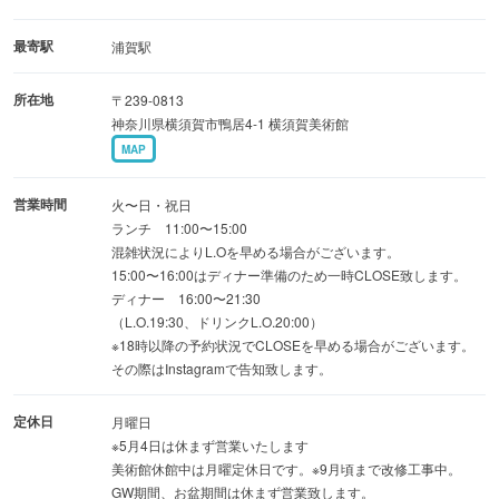
おひとりさまでもお気軽にお食事をお楽しみいただけま
す。
最寄駅
浦賀駅
所在地
〒239-0813
波音を感じるテラス席で、
神奈川県横須賀市鴨居4-1 横須賀美術館
五感を満たす特別なひとときを心ゆくまでご堪能くださ
MAP
い。
営業時間
火〜日・祝日
ランチ 11:00〜15:00
混雑状況によりL.Oを早める場合がございます。
15:00〜16:00はディナー準備のため一時CLOSE致します。
ディナー 16:00〜21:30
（L.O.19:30、ドリンクL.O.20:00）
※18時以降の予約状況でCLOSEを早める場合がございます。
その際はInstagramで告知致します。
定休日
月曜日
※5月4日は休まず営業いたします
美術館休館中は月曜定休日です。※9月頃まで改修工事中。
GW期間、お盆期間は休まず営業致します。