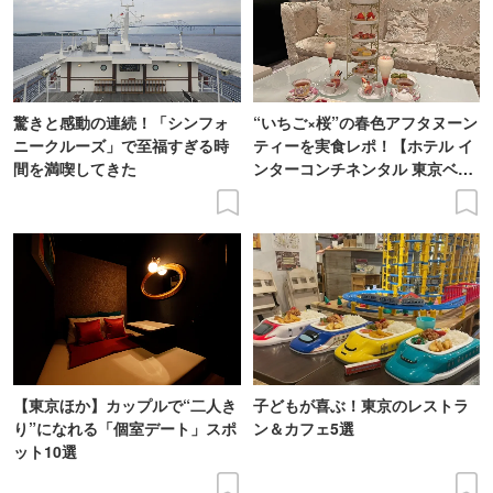
驚きと感動の連続！「シンフォ
“いちご×桜”の春色アフタヌーン
ニークルーズ」で至福すぎる時
ティーを実食レポ！【ホテル イ
間を満喫してきた
ンターコンチネンタル 東京ベ
イ】
【東京ほか】カップルで“二人き
子どもが喜ぶ！東京のレストラ
り”になれる「個室デート」スポ
ン＆カフェ5選
ット10選