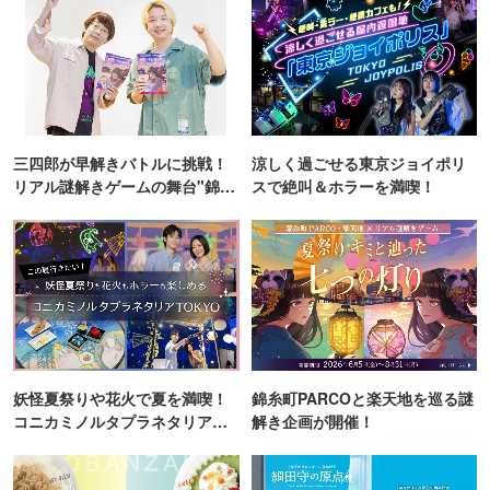
三四郎が早解きバトルに挑戦！
涼しく過ごせる東京ジョイポリ
リアル謎解きゲームの舞台"錦糸
スで絶叫＆ホラーを満喫！
町PARCO・楽天地"を巡る！
妖怪夏祭りや花火で夏を満喫！
錦糸町PARCOと楽天地を巡る謎
コニカミノルタプラネタリア
解き企画が開催！
TOKYO