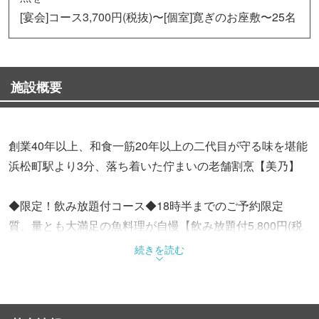
[宴会]コース3,700円(税抜)〜[個室]寛ぎのお座敷〜25名
施設概要
創業40年以上、和食一筋20年以上の二代目が守る味を堪能
浜松町駅より3分、落ち着いた佇まいの老舗割烹【美乃】
◆限定！飲み放題付コース◆18時半までのご予約限定
質、量とも大満足の魚料理が自慢【飲み放題付5,800円(税
込)】
続きを読む
◆他にもご宴会向コースをご用意◆4,500円(税込)〜
寄せ鍋・鮟鱇鍋などの季節の鍋コースも大人気