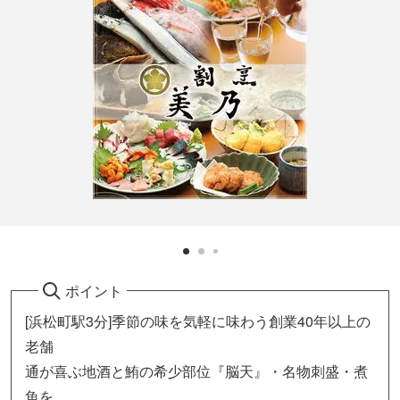
ポイント
[浜松町駅3分]季節の味を気軽に味わう創業40年以上の
老舗
通が喜ぶ地酒と鮪の希少部位『脳天』・名物刺盛・煮
魚を