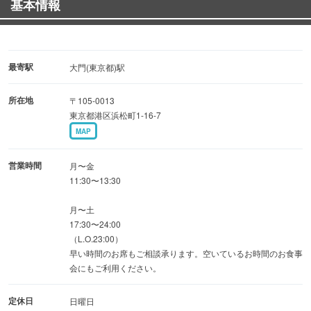
基本情報
◆名物◆高級魚も手頃に！
【マグロの脳天】は高級店でもめったにお目にかかれない
貴重な部位
最寄駅
大門(東京都)駅
【きんき】【のどぐろ】の焼き・煮付けはリーズナブルに
所在地
〒105-0013
ご提供
東京都港区浜松町1-16-7
MAP
◆地酒や厳選焼酎も多数◆
黒龍、磯自慢、飛露喜、十四代などの限定の地酒やレア物
営業時間
月〜金
が目白押し
11:30〜13:30
佐藤、百年の孤独など本格焼酎50種類以上！
月〜土
17:30〜24:00
◆寛ぎの宴会お座敷貸切◆
（L.O.23:00）
早い時間のお席もご相談承ります。空いているお時間のお食事
【2F】2階は個室としてご利用可能！お座敷貸切で最大25
会にもご利用ください。
名様迄
【1F】調理が見えるカウンター席やテーブル席
定休日
日曜日