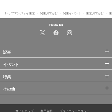
レッツエンジョイ東京
関東おでかけ
関東イベント
東京おでかけ
東
Follow Us
記事
イベント
特集
その他
サイトマップ
利用規約
プライバシーポリシー