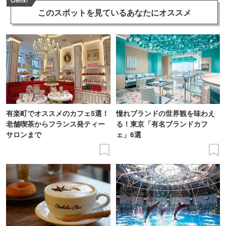
Check!
このスポットを見ている
あなたにオススメ
有楽町でオススメのカフェ5選！
憧れブランドの世界観を味わえ
老舗喫茶からフランス発ティー
る！東京「有名ブランドカフ
サロンまで
ェ」6選