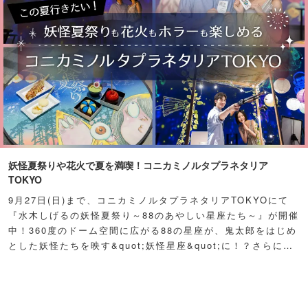
妖怪夏祭りや花火で夏を満喫！コニカミノルタプラネタリア
TOKYO
9月27日(日)まで、コニカミノルタプラネタリアTOKYOにて
『水木しげるの妖怪夏祭り～88のあやしい星座たち～』が開催
中！360度のドーム空間に広がる88の星座が、鬼太郎をはじめ
とした妖怪たちを映す&quot;妖怪星座&quot;に！？さらに例
年人気の夏祭り屋台も妖怪仕様で登場！怪しくもどこか愛らし
い妖怪たちが潜む不思議な空間に、ぜひ訪れてみて！