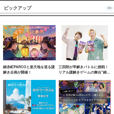
ピックアップ
PR
錦糸町PARCOと楽天地を巡る謎
三四郎が早解きバトルに挑戦！
解き企画が開催！
リアル謎解きゲームの舞台"錦糸
町PARCO・楽天地"を巡る！