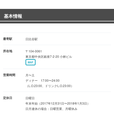
◆1F 日本酒好きの方におすすめ。ズラリ並ぶセラー前の
カウンター席
基本情報
◆2F 落ち着いてゆっくり飲めるテーブル席。フロア貸切
は最大23名可
◆B1F プロジェクター付のVIPルーム。プレゼンや誕生
会、結婚式の2,3次会も最大19名
最寄駅
日比谷駅
所在地
〒104-0061
【 会社宴会・接待 】
東京都中央区銀座7-2-20 小林ビル
飲み放題付『旬の味覚』コース 各5000円 ・6000円 ・
MAP
7000円(税別)
『すっぽん鍋コース』8000円(税別)
営業時間
月〜土
ディナー 17:00〜24:00
（L.O.23:00、ドリンクL.O.23:00）
定休日
日曜日
年末年始（2017年12月31日〜2018年1月3日）
日月連休の場合：日曜営業、月曜休み