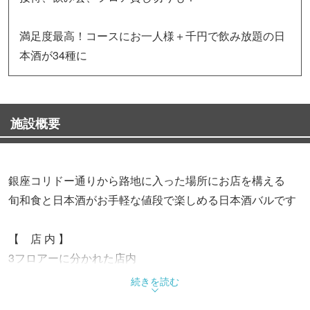
満足度最高！コースにお一人様＋千円で飲み放題の日
本酒が34種に
施設概要
銀座コリドー通りから路地に入った場所にお店を構える
旬和食と日本酒がお手軽な値段で楽しめる日本酒バルです
【 店 内 】
3フロアーに分かれた店内
仕事帰りの一杯から接待・会食まで、様々な用途で利用が
続きを読む
可能！