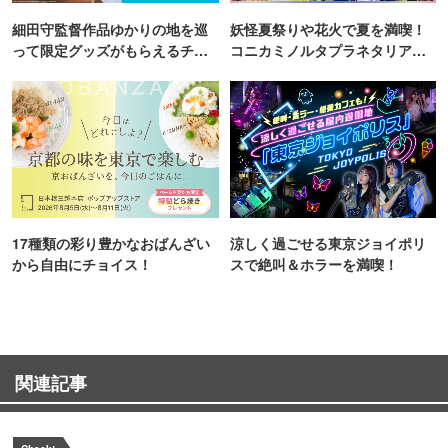
細田守監督作品ゆかりの地を巡
妖怪夏祭りや花火で夏を満喫！
って限定グッズがもらえるチャ
コニカミノルタプラネタリア
ンス！
TOKYO
17種類の彩り豊かなおばんざい
涼しく過ごせる東京ジョイポリ
から自由にチョイス！
スで絶叫＆ホラーを満喫！
関連記事