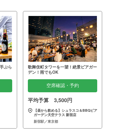
手ぶら
歌舞伎町タワーを一望！絶景ビアガー
デン！雨でもOK
空席確認・予約
平均予算 3,500円
～
【昼から飲める】シュラスコ＆BBQビア
ガーデン天空テラス 新宿店
新宿駅／東京都