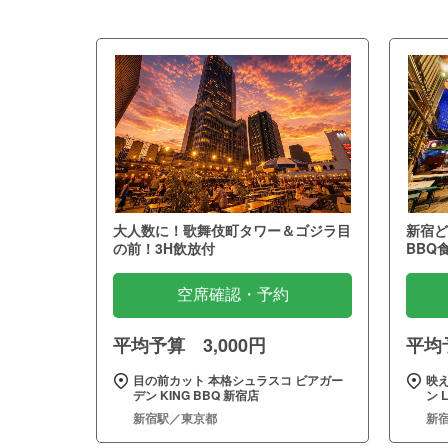
大人数に！歌舞伎町タワー＆ゴジラ目
新宿ど
の前！3H飲放付
BBQ
空席確認・予約
平均予算 3,000円
平均予
目の前カット 本格シュラスコ ビアガー
映
デン KING BBQ 新宿店
ン 
新宿駅／東京都
新