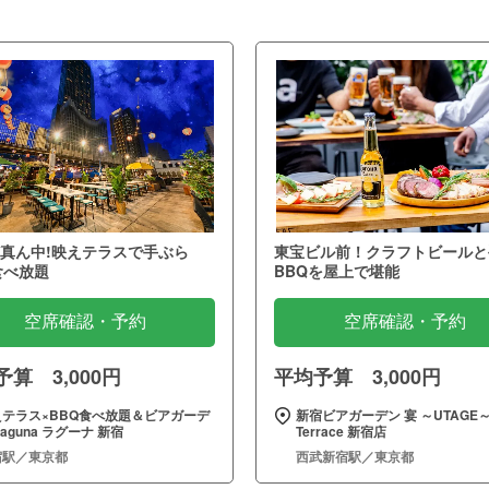
真ん中!映えテラスで手ぶら
東宝ビル前！クラフトビールと
食べ放題
BBQを屋上で堪能
空席確認・予約
空席確認・予約
算 3,000円
平均予算 3,000円
えテラス×BBQ食べ放題＆ビアガーデ
新宿ビアガーデン 宴 ～UTAGE
Laguna ラグーナ 新宿
Terrace 新宿店
宿駅／東京都
西武新宿駅／東京都