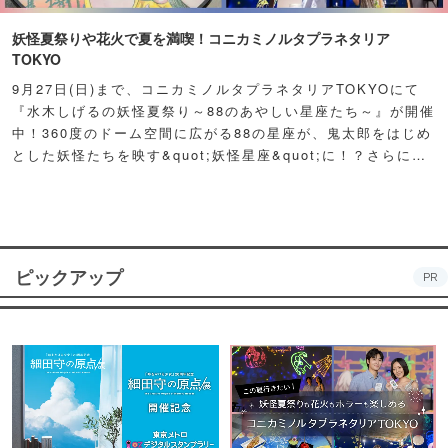
妖怪夏祭りや花火で夏を満喫！コニカミノルタプラネタリア
TOKYO
9月27日(日)まで、コニカミノルタプラネタリアTOKYOにて
『水木しげるの妖怪夏祭り～88のあやしい星座たち～』が開催
中！360度のドーム空間に広がる88の星座が、鬼太郎をはじめ
とした妖怪たちを映す&quot;妖怪星座&quot;に！？さらに例
年人気の夏祭り屋台も妖怪仕様で登場！怪しくもどこか愛らし
い妖怪たちが潜む不思議な空間に、ぜひ訪れてみて！
ピックアップ
PR