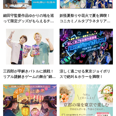
細田守監督作品ゆかりの地を巡
妖怪夏祭りや花火で夏を満喫！
って限定グッズがもらえるチャ
コニカミノルタプラネタリア
ンス！
TOKYO
三四郎が早解きバトルに挑戦！
涼しく過ごせる東京ジョイポリ
リアル謎解きゲームの舞台"錦糸
スで絶叫＆ホラーを満喫！
町PARCO・楽天地"を巡る！