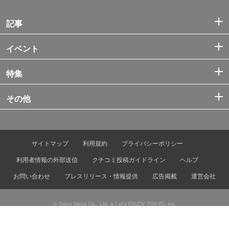
記事
イベント
特集
その他
サイトマップ
利用規約
プライバシーポリシー
利用者情報の外部送信
クチコミ投稿ガイドライン
ヘルプ
お問い合わせ
プレスリリース・情報提供
広告掲載
運営会社
© Tokyo Metro Co., Ltd. & Let’s ENJOY TOKYO, Inc.