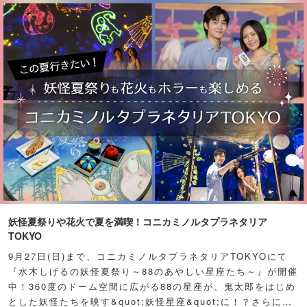
妖怪夏祭りや花火で夏を満喫！コニカミノルタプラネタリア
TOKYO
9月27日(日)まで、コニカミノルタプラネタリアTOKYOにて
『水木しげるの妖怪夏祭り～88のあやしい星座たち～』が開催
中！360度のドーム空間に広がる88の星座が、鬼太郎をはじめ
とした妖怪たちを映す&quot;妖怪星座&quot;に！？さらに例
年人気の夏祭り屋台も妖怪仕様で登場！怪しくもどこか愛らし
い妖怪たちが潜む不思議な空間に、ぜひ訪れてみて！
ピックアップ
PR