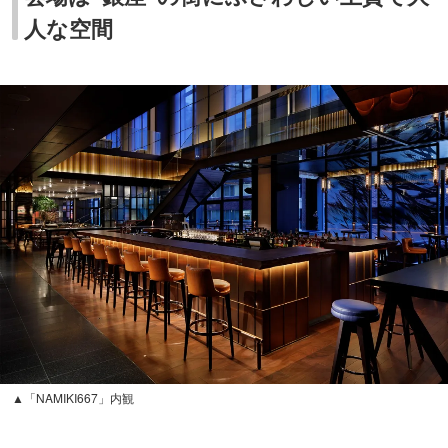
▲「NAMIKI667」内観
実際にアフタヌーンティーをいただける場所もどんな雰囲
気なのか気になりますよね♪
会場となる「
NAMIKI667
」は、
モダンスタイリッシュで落
ち着いた雰囲気
。座席は、テーブル席、ボックス席、カウ
ンター席、テラス席などが用意されています。天井高くま
である大きな窓からは、
光がたくさん差し込み開放感もバ
ツグン
です！