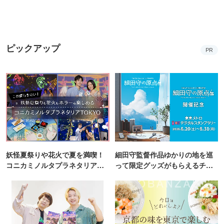
妖怪夏祭りや花火で夏を満喫！
細田守監督作品ゆかりの地を巡
コニカミノルタプラネタリア
って限定グッズがもらえるチャ
TOKYO
ンス！
三四郎が早解きバトルに挑戦！
17種類の彩り豊かなおばんざい
リアル謎解きゲームの舞台"錦糸
から自由にチョイス！
町PARCO・楽天地"を巡る！
錦糸町PARCOと楽天地を巡る謎
涼しく過ごせる東京ジョイポリ