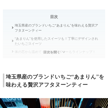
目次
埼玉県産のブランドいちご“あまりん”を味わえる贅沢ア
フタヌーンティー
“あまりん”を使用したスイーツも！丁寧にデザインされ
たいちごスイーツ
体の芯から温めてくれるセイボリーもラインナップ！
目次を開く
スイーツとの組み合わせを考えながら選びたい飲み放題
ドリンク
会場は“銀座”の街にふさわしい上質で大人な空間
埼玉県産のブランドいちご“あまりん”を
味わえる贅沢アフタヌーンティー