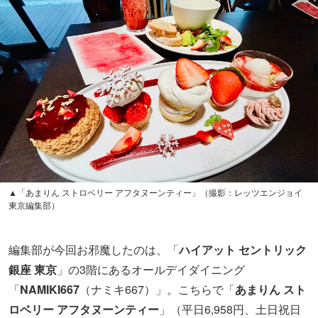
▲「あまりん ストロベリー アフタヌーンティー」（撮影：レッツエンジョイ
東京編集部）
編集部が今回お邪魔したのは、「
ハイアット セントリック
銀座 東京
」の3階にあるオールデイダイニング
「
NAMIKI667
（ナミキ667）」。こちらで「
あまりん スト
ロベリー アフタヌーンティー
」（平日6,958円、土日祝日