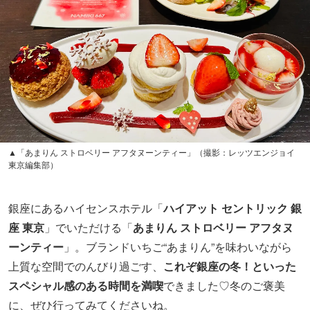
銀座にあるハイセンスホテル「
ハイアット セントリック 銀
座 東京
」でいただける「
あまりん ストロベリー アフタヌ
ーンティー
」。ブランドいちご“あまりん”を味わいながら
上質な空間でのんびり過ごす、
これぞ銀座の冬！といった
スペシャル感のある時間を満喫
できました♡冬のご褒美
に、ぜひ行ってみてくださいね。
商品情報
「あまりん ストロベリー アフタヌーンティー」
提供期間：12月1日（月）～2026年2月15日（日）
提供場所：ハイアット セントリック 銀座 東京
3F「NAMIKI667」
アフタヌーンティーの予約はこちら