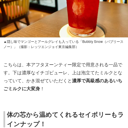
▲隠し味でマンゴーとアールグレイも入っている「Bubbly Snow（バブリース
ノー）」（撮影：レッツエンジョイ東京編集部）
こちらは、本アフタヌーンティー限定で用意される一品で
す。下は濃厚なイチゴピューレ、上は泡立てたミルクとな
っていて、かき混ぜていただくと
濃厚で高級感のあるいち
ごミルクに大変身
！
体の芯から温めてくれるセイボリーもラ
インナップ！