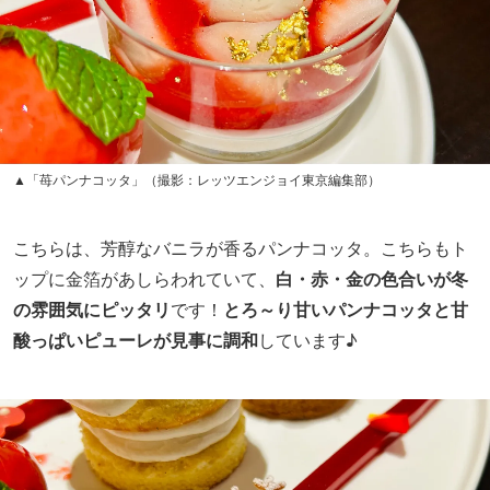
▲「苺パンナコッタ」（撮影：レッツエンジョイ東京編集部）
こちらは、芳醇なバニラが香るパンナコッタ。こちらもト
ップに金箔があしらわれていて、
白・赤・金の色合いが冬
の雰囲気にピッタリ
です！
とろ～り甘いパンナコッタと甘
酸っぱいピューレが見事に調和
しています♪