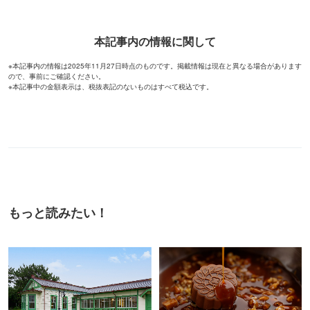
もっと読みたい！
登録有形文化財を活用した「ス
洋菓子の世界大会優勝シェフに
ターバックス コーヒー」が横
よるパティスリー「プリズミッ
浜・海の公園にオープン
ク」青山にオープン
「長井海の手公園 ソレイユの
丘」のひまわり畑に行ってき