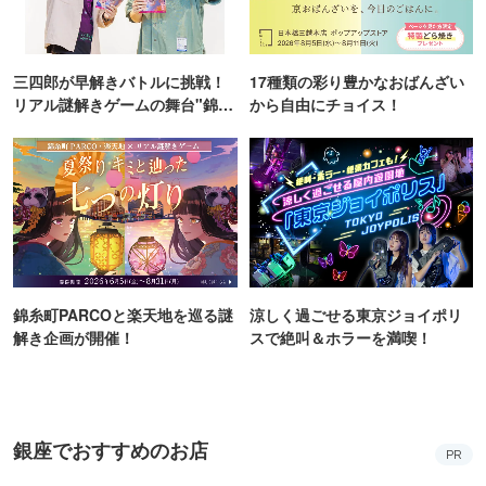
解き企画が開催！
スで絶叫＆ホラーを満喫！
銀座でおすすめのお店
PR
BEEF STEAK CLUB KIYO GINZA
日比谷駅
おすすめ
外飲み
銀座 個室＆テラス アジアティーク
‐Asiatique‐
銀座駅
おすすめ
外飲み
夜景と青空の天空ビアガーデン BBQ
LAPIS BLEU TOKYO 有楽町店