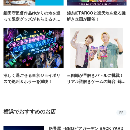
細田守監督作品ゆかりの地を巡
錦糸町PARCOと楽天地を巡る謎
って限定グッズがもらえるチャ
解き企画が開催！
ンス！
涼しく過ごせる東京ジョイポリ
三四郎が早解きバトルに挑戦！
スで絶叫＆ホラーを満喫！
リアル謎解きゲームの舞台"錦糸
町PARCO・楽天地"を巡る！
横浜でおすすめのお店
PR
絶景屋上BBQビアガーデン BACK YARD