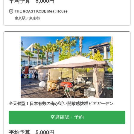
平均予算 5,000円
THE ROAST KOBE Meat House
東京駅／東京都
全天候型！日本有数の海が近い開放感抜群ビアガーデン
空席確認・予約
平均予算 5,000円