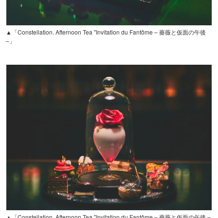
▲「Constellation. Afternoon Tea "Invitation du Fantôme – 薔薇と仮面の午後
–」
▲「Constellation. Afternoon Tea "Invitation du Fantôme – 薔薇と仮面の午後 –