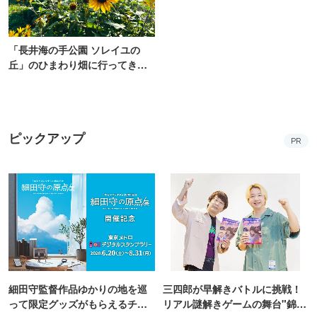
「長井海の手公園 ソレイユの
丘」のひまわり畑に行ってき
た！ひまわりグルメも堪能
【2026】
ピックアップ
PR
細田守監督作品ゆかりの地を巡
三四郎が早解きバトルに挑戦！
って限定グッズがもらえるチャ
リアル謎解きゲームの舞台"錦糸