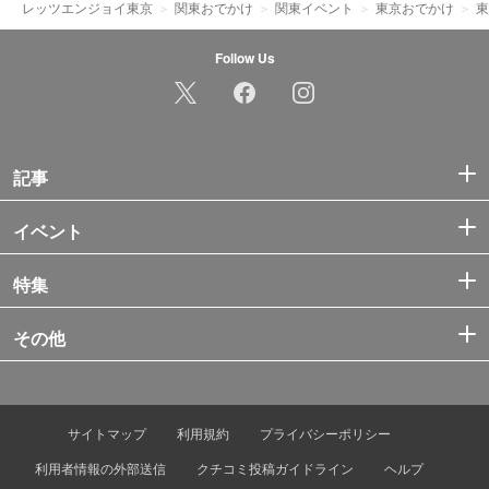
レッツエンジョイ東京
関東おでかけ
関東イベント
東京おでかけ
東
Follow Us
記事
イベント
特集
その他
サイトマップ
利用規約
プライバシーポリシー
利用者情報の外部送信
クチコミ投稿ガイドライン
ヘルプ