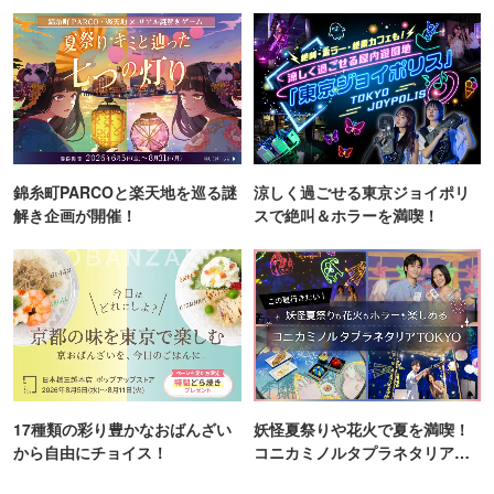
ンス！
町PARCO・楽天地"を巡る！
錦糸町PARCOと楽天地を巡る謎
涼しく過ごせる東京ジョイポリ
解き企画が開催！
スで絶叫＆ホラーを満喫！
17種類の彩り豊かなおばんざい
妖怪夏祭りや花火で夏を満喫！
から自由にチョイス！
コニカミノルタプラネタリア
TOKYO