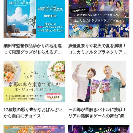
細田守監督作品ゆかりの地を巡
妖怪夏祭りや花火で夏を満喫！
って限定グッズがもらえるチャ
コニカミノルタプラネタリア
ンス！
TOKYO
17種類の彩り豊かなおばんざい
三四郎が早解きバトルに挑戦！
から自由にチョイス！
リアル謎解きゲームの舞台"錦糸
町PARCO・楽天地"を巡る！