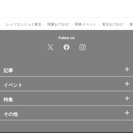
レッツエンジョイ東京
関東おでかけ
関東イベント
東京おでかけ
東
Follow Us
記事
イベント
特集
その他