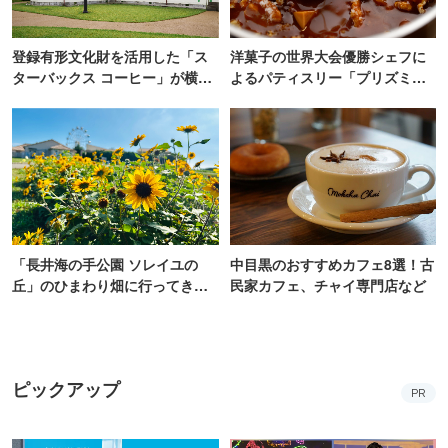
登録有形文化財を活用した「ス
洋菓子の世界大会優勝シェフに
ターバックス コーヒー」が横
よるパティスリー「プリズミッ
浜・海の公園にオープン
ク」青山にオープン
「長井海の手公園 ソレイユの
中目黒のおすすめカフェ8選！古
丘」のひまわり畑に行ってき
民家カフェ、チャイ専門店など
た！ひまわりグルメも堪能
【2026】
ピックアップ
PR