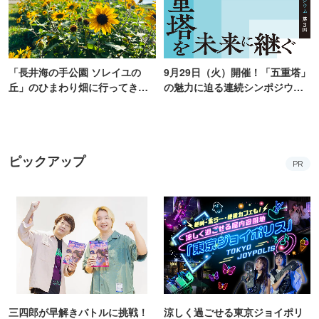
「長井海の手公園 ソレイユの
9月29日（火）開催！「五重塔」
丘」のひまわり畑に行ってき
の魅力に迫る連続シンポジウ
た！ひまわりグルメも堪能
ム、最終回は、“谷中五重塔再建
【2026】
の意義を語り合う”がテーマ
ピックアップ
PR
三四郎が早解きバトルに挑戦！
涼しく過ごせる東京ジョイポリ