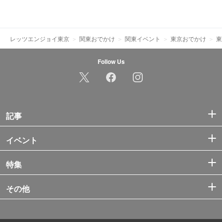
レッツエンジョイ東京
関東おでかけ
関東イベント
東京おでかけ
東
Follow Us
記事
イベント
特集
その他