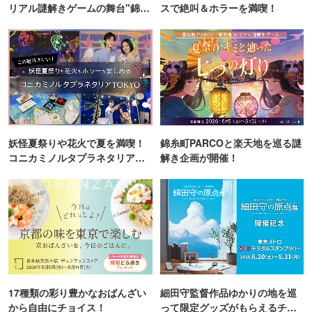
リアル謎解きゲームの舞台"錦糸
スで絶叫＆ホラーを満喫！
町PARCO・楽天地"を巡る！
妖怪夏祭りや花火で夏を満喫！
錦糸町PARCOと楽天地を巡る謎
コニカミノルタプラネタリア
解き企画が開催！
TOKYO
17種類の彩り豊かなおばんざい
細田守監督作品ゆかりの地を巡
から自由にチョイス！
って限定グッズがもらえるチャ