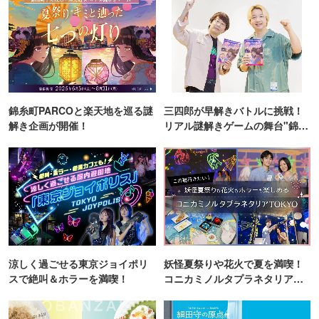
錦糸町PARCOと楽天地を巡る謎
三四郎が早解きバトルに挑戦！
解き企画が開催！
リアル謎解きゲームの舞台"錦糸
町PARCO・楽天地"を巡る！
涼しく過ごせる東京ジョイポリ
妖怪夏祭りや花火で夏を満喫！
スで絶叫＆ホラーを満喫！
コニカミノルタプラネタリア
TOKYO