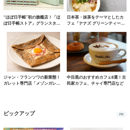
“ほぼ日手帳”初の旗艦店！「ほ
日本茶・抹茶をテーマとしたカ
ぼ日手帳ストア」グランスタ東
フェ「ナナズ グリーンティー」
京にオープン
新店が自由が丘にオープン
ジャン・フランソワの新業態！
中目黒のおすすめカフェ8選！古
ガレット専門店「メゾンガレッ
民家カフェ、チャイ専門店など
ト」有楽町にオープン
ピックアップ
PR