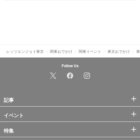
レッツエンジョイ東京
関東おでかけ
関東イベント
東京おでかけ
東
Follow Us
記事
イベント
特集