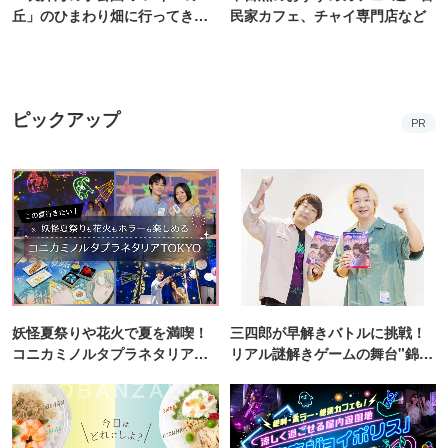
丘」のひまわり畑に行ってき
民家カフェ、チャイ専門店など
た！ひまわりグルメも堪能
【2026】
ピックアップ
PR
妖怪夏祭りや花火で夏を満喫！
三四郎が早解きバトルに挑戦！
コニカミノルタプラネタリア
リアル謎解きゲームの舞台"錦糸
TOKYO
町PARCO・楽天地"を巡る！