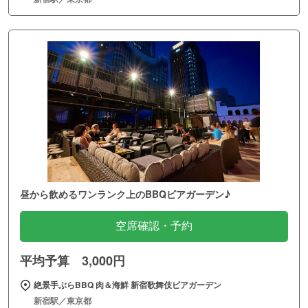
昼から飲めるワンランク上のBBQビアガーデン♪
空席確認・予約
平均予算 3,000円
絶景手ぶらBBQ 肉＆海鮮 新宿歌舞伎ビアガーデン
新宿駅／東京都