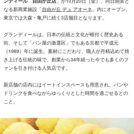
ンディール 自由が丘店
」が10月20日（金）、同日開業と
なる新商業施設「
自由が丘 デュ アオーネ
」内にオープン。
東京では大森・亀戸に続く3店舗目となります。
グランディールは、日本の伝統と文化が根付く歴史ある
街、そして「パン屋の激選区」でもある京都で平成元
（1989）年に誕生。素材にこだわり、職人が丹精込めて焼
き上げる伝統の味で、創業から34年経った今でも多くのフ
ァンを引き付ける人気店です。
新店舗の店内にはイートインスペースも用意され、パンや
ドリンクを食べながらゆっくりとした時間を過ごせるとの
こと。