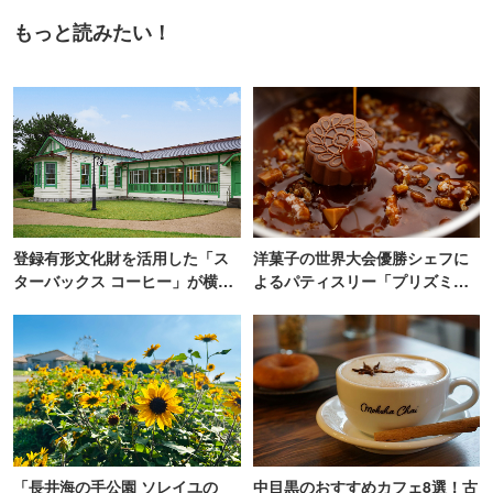
もっと読みたい！
登録有形文化財を活用した「ス
洋菓子の世界大会優勝シェフに
ターバックス コーヒー」が横
よるパティスリー「プリズミッ
浜・海の公園にオープン
ク」青山にオープン
「長井海の手公園 ソレイユの
中目黒のおすすめカフェ8選！古