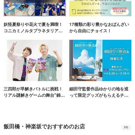
妖怪夏祭りや花火で夏を満喫！
17種類の彩り豊かなおばんざい
コニカミノルタプラネタリア
から自由にチョイス！
TOKYO
三四郎が早解きバトルに挑戦！
細田守監督作品ゆかりの地を巡
リアル謎解きゲームの舞台"錦糸
って限定グッズがもらえるチャ
町PARCO・楽天地"を巡る！
ンス！
飯田橋・神楽坂でおすすめのお店
PR