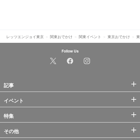
レッツエンジョイ東京
関東おでかけ
関東イベント
東京おでかけ
東
Follow Us
記事
イベント
特集
その他