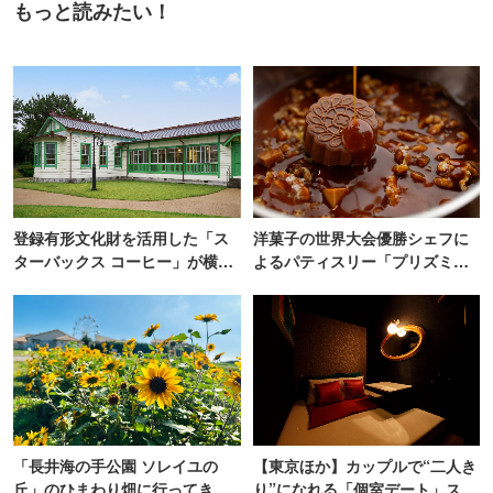
もっと読みたい！
登録有形文化財を活用した「ス
洋菓子の世界大会優勝シェフに
ターバックス コーヒー」が横
よるパティスリー「プリズミッ
浜・海の公園にオープン
ク」青山にオープン
「長井海の手公園 ソレイユの
【東京ほか】カップルで“二人き
丘」のひまわり畑に行ってき
り”になれる「個室デート」スポ