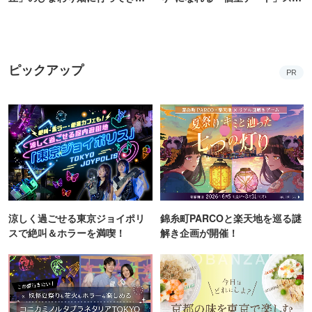
た！ひまわりグルメも堪能
ット10選
【2026】
ピックアップ
PR
涼しく過ごせる東京ジョイポリ
錦糸町PARCOと楽天地を巡る謎
スで絶叫＆ホラーを満喫！
解き企画が開催！