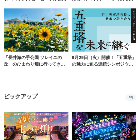
浜・海の公園にオープン
ク」青山にオープン
「長井海の手公園 ソレイユの
9月29日（火）開催！「五重塔」
丘」のひまわり畑に行ってき
の魅力に迫る連続シンポジウ
た！ひまわりグルメも堪能
ム、最終回は、“谷中五重塔再建
【2026】
の意義を語り合う”がテーマ
ピックアップ
PR