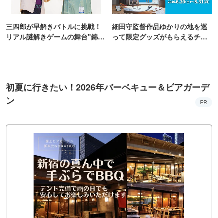
三四郎が早解きバトルに挑戦！
細田守監督作品ゆかりの地を巡
リアル謎解きゲームの舞台"錦糸
って限定グッズがもらえるチャ
町PARCO・楽天地"を巡る！
ンス！
初夏に行きたい！2026年バーベキュー＆ビアガーデ
ン
PR