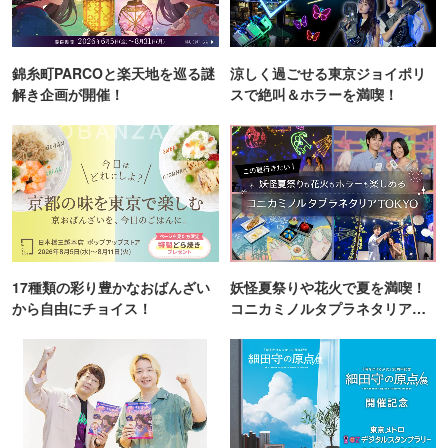
錦糸町PARCOと楽天地を巡る謎
涼しく過ごせる東京ジョイポリ
解き企画が開催！
スで絶叫＆ホラーを満喫！
17種類の彩り豊かなおばんざい
妖怪夏祭りや花火で夏を満喫！
から自由にチョイス！
コニカミノルタプラネタリア
TOKYO