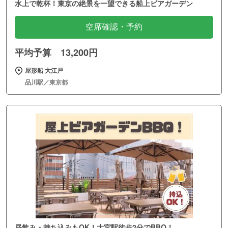
水上で乾杯！東京の絶景を一望できる船上ビアガーデン
空席確認・予約
平均予算 13,200円
屋形船 大江戸
品川駅／東京都
昼飲み・持ち込みもOK！大宮駅徒歩2分でBBQ！