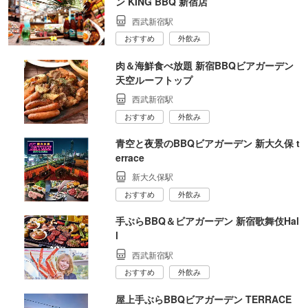
ン KING BBQ 新宿店
西武新宿駅
おすすめ
外飲み
肉＆海鮮食べ放題 新宿BBQビアガーデン
天空ルーフトップ
西武新宿駅
おすすめ
外飲み
青空と夜景のBBQビアガーデン 新大久保 t
errace
新大久保駅
おすすめ
外飲み
手ぶらBBQ＆ビアガーデン 新宿歌舞伎Hal
l
西武新宿駅
おすすめ
外飲み
屋上手ぶらBBQビアガーデン TERRACE