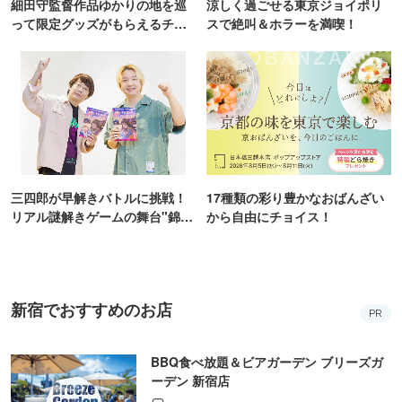
細田守監督作品ゆかりの地を巡
涼しく過ごせる東京ジョイポリ
って限定グッズがもらえるチャ
スで絶叫＆ホラーを満喫！
ンス！
三四郎が早解きバトルに挑戦！
17種類の彩り豊かなおばんざい
リアル謎解きゲームの舞台"錦糸
から自由にチョイス！
町PARCO・楽天地"を巡る！
新宿でおすすめのお店
PR
BBQ食べ放題＆ビアガーデン ブリーズガ
ーデン 新宿店