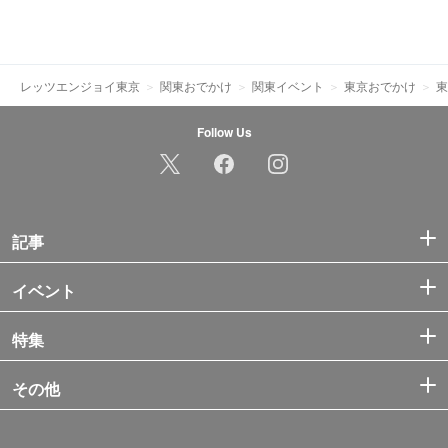
レッツエンジョイ東京
関東おでかけ
関東イベント
東京おでかけ
東
Follow Us
記事
イベント
特集
その他