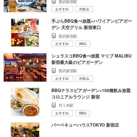
西武新宿駅
おすすめ
外飲み
手ぶらBBQ食べ放題×ハワイアンビアガー
デン 天空グリル 新宿東口
西武新宿駅
おすすめ
BBQ
シュラスコBBQ食べ放題 マリブ MALIBU
新宿最大級のビアガーデン
西武新宿駅
おすすめ
外飲み
BBQテラスビアガーデン×150種飲み放題
コロニアルラウンジ 新宿
代々木駅
おすすめ
BBQ
バーベキューハウスTOKYO 新宿店