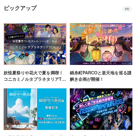
ピックアップ
PR
妖怪夏祭りや花火で夏を満喫！
錦糸町PARCOと楽天地を巡る謎
コニカミノルタプラネタリアTO
解き企画が開催！
KYO