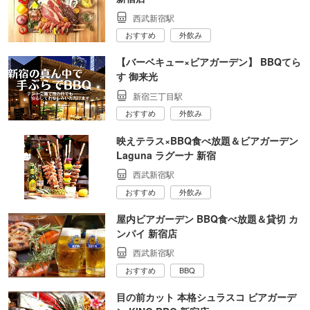
西武新宿駅
おすすめ
外飲み
【バーベキュー×ビアガーデン】 BBQてら
す 御来光
新宿三丁目駅
おすすめ
外飲み
映えテラス×BBQ食べ放題＆ビアガーデン
Laguna ラグーナ 新宿
西武新宿駅
おすすめ
外飲み
屋内ビアガーデン BBQ食べ放題＆貸切 カ
ンパイ 新宿店
西武新宿駅
おすすめ
BBQ
目の前カット 本格シュラスコ ビアガーデ