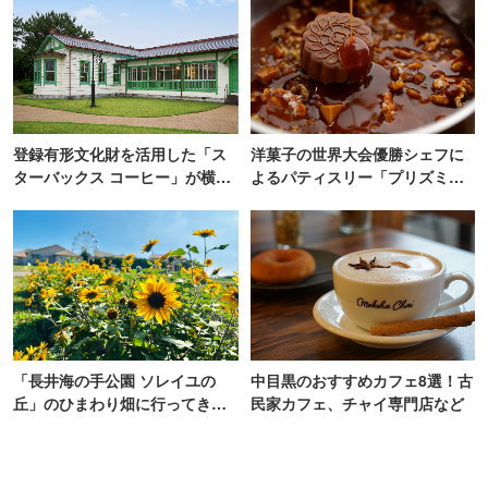
登録有形文化財を活用した「ス
洋菓子の世界大会優勝シェフに
ターバックス コーヒー」が横
よるパティスリー「プリズミッ
浜・海の公園にオープン
ク」青山にオープン
「長井海の手公園 ソレイユの
中目黒のおすすめカフェ8選！古
丘」のひまわり畑に行ってき
民家カフェ、チャイ専門店など
た！ひまわりグルメも堪能【202
6】