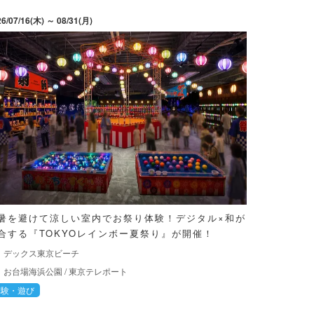
26/07/16(木) ～ 08/31(月)
暑を避けて涼しい室内でお祭り体験！デジタル×和が
合する『TOKYOレインボー夏祭り』が開催！
デックス東京ビーチ
お台場海浜公園
/
東京テレポート
体験・遊び