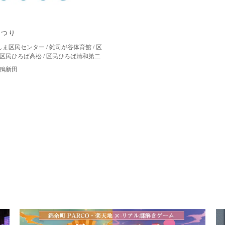
まつり
しま区民センター
/
雑司が谷体育館
/
区
区民ひろば高松
/
区民ひろば清和第二
鴨新田