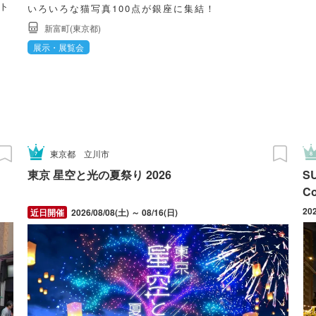
ット
いろいろな猫写真100点が銀座に集結！
へ
新富町(東京都)
展示・展覧会
東京都
立川市
東京 星空と光の夏祭り 2026
S
C
20
2026/08/08(土) ～ 08/16(日)