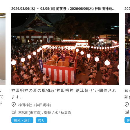
2026/08/06(木) ～ 08/09(日) 前夜祭：2026/08/06(木) 神田明神納涼祭り：2026/08/07(金) ～ 2026/08/09(日)
20
よ
神田明神の夏の風物詩“神田明神 納涼祭り”が開催され
猛
質問
ます。
融
が
神田神社（神田明神）
末広町(東京都)
/
御茶ノ水
/
秋葉原
観光・旅行
祭り