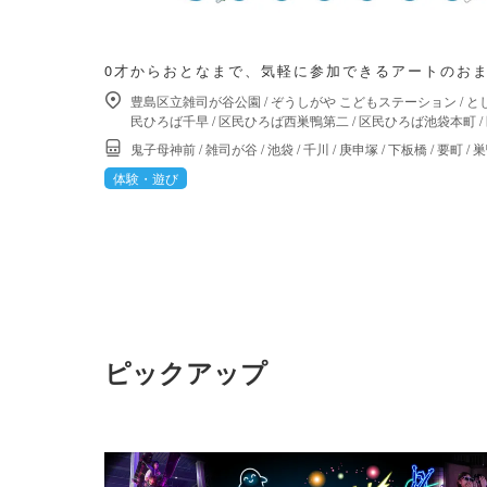
0才からおとなまで、気軽に参加できるアートのお
豊島区立雑司が谷公園
/
ぞうしがや こどもステーション
/
と
民ひろば千早
/
区民ひろば西巣鴨第二
/
区民ひろば池袋本町
/
鬼子母神前
/
雑司が谷
/
池袋
/
千川
/
庚申塚
/
下板橋
/
要町
/
巣
体験・遊び
ピックアップ