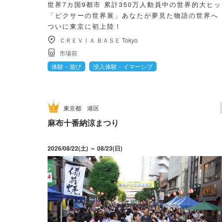
世界7カ国9都市 累計350万人動員中の世界的大ヒ
「ピクサーの世界展」あなたが夢見た物語の世界
ついに東京に初上陸！
ＣＲＥＶＩＡ ＢＡＳＥ Tokyo
市場前
体験・遊び
没入体験・イマーシブ
東京都
港区
麻布十番納涼まつり
2026/08/22(土) ～ 08/23(日)