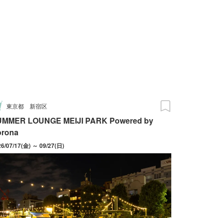
東京都
新宿区
UMMER LOUNGE MEIJI PARK Powered by
orona
26/07/17(金) ～ 09/27(日)