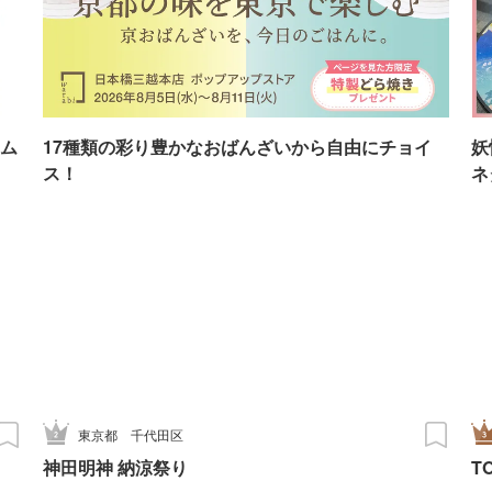
ム
17種類の彩り豊かなおばんざいから自由にチョイ
妖
ス！
ネ
東京都
千代田区
神田明神 納涼祭り
T