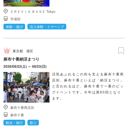
ＣＲＥＶＩＡ ＢＡＳＥ Tokyo
市場前
体験・遊び
没入体験・イマーシブ
東京都
港区
麻布十番納涼まつり
2026/08/22(土) ～ 08/23(日)
活気あふれるこの街を支える麻布十番商
店街。麻布十番といえば「納涼まつり」
と言われるほど、麻布十番で一番のビッ
グイベントです。今年は第60回となり
ます。
麻布十番商店街
麻布十番
観光・旅行
祭り