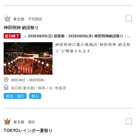
東京都
千代田区
神田明神 納涼祭り
～ 2026/08/09(日) 前夜祭：2026/08/06(木) 神田明神納涼祭り：2026/08/07(金) ～ 2026/08/09(日)
神田明神の夏の風物詩“神田明神 納涼祭
り”が開催されます。
神田神社（神田明神）
末広町(東京都)
/
御茶ノ水
/
秋葉原
観光・旅行
祭り
東京都
港区
TOKYOレインボー夏祭り