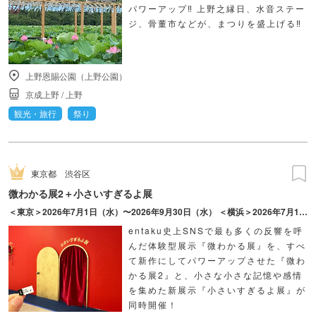
パワーアップ‼ 上野之縁日、水音ステー
ジ、骨董市などが、まつりを盛上げる‼
上野恩賜公園（上野公園）
京成上野
/
上野
観光・旅行
祭り
東京都
渋谷区
微わかる展2＋小さいすぎるよ展
＜東京＞2026年7月1日（水）〜2026年9月30日（水） ＜横浜＞2026年7月17日（金）〜2026年10月18日（日）
entaku史上SNSで最も多くの反響を呼
んだ体験型展示『微わかる展』を、すべ
て新作にしてパワーアップさせた『微わ
かる展2』と、小さな小さな記憶や感情
を集めた新展示『小さいすぎるよ展』が
同時開催！