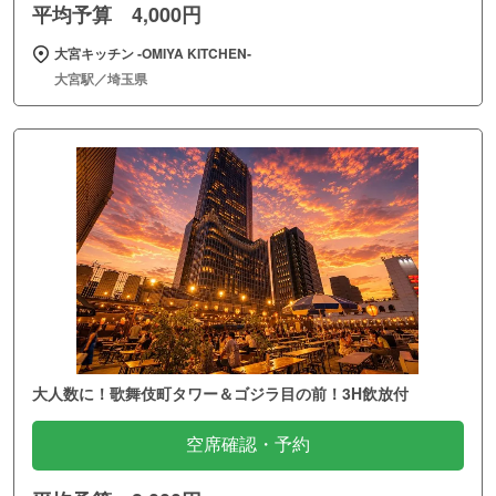
平均予算 4,000円
大宮キッチン ‐OMIYA KITCHEN‐
大宮駅／埼玉県
大人数に！歌舞伎町タワー＆ゴジラ目の前！3H飲放付
空席確認・予約