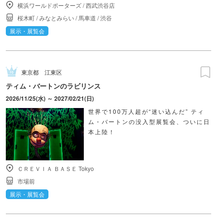
横浜ワールドポーターズ
/
西武渋谷店
桜木町
/
みなとみらい
/
馬車道
/
渋谷
展示・展覧会
東京都
江東区
ティム・バートンのラビリンス
2026/11/25(水) ～ 2027/02/21(日)
世界で100万人超が“迷い込んだ” ティ
ム・バートンの没入型展覧会、ついに日
本上陸！
ＣＲＥＶＩＡ ＢＡＳＥ Tokyo
市場前
展示・展覧会