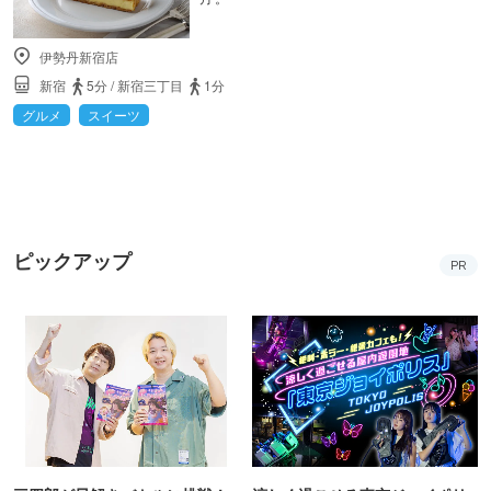
伊勢丹新宿店
新宿
5分
/
新宿三丁目
1分
グルメ
スイーツ
ピックアップ
PR