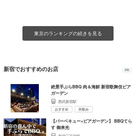
東京のランキングの続きを見る
新宿でおすすめのお店
PR
絶景手ぶらBBQ 肉＆海鮮 新宿歌舞伎ビア
ガーデン
西武新宿駅
おすすめ
外飲み
【バーベキュー×ビアガーデン】 BBQてら
す 御来光
新宿三丁目駅