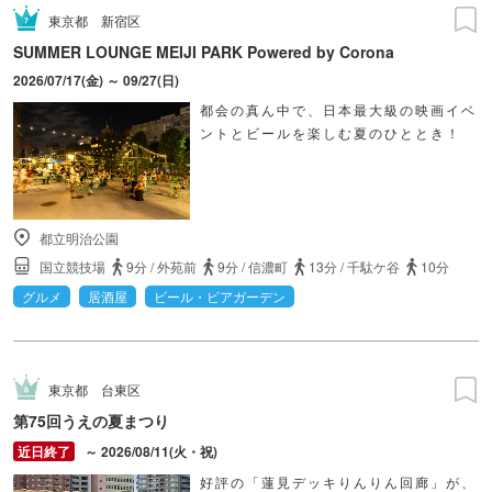
東京都
新宿区
SUMMER LOUNGE MEIJI PARK Powered by Corona
2026/07/17(金) ～ 09/27(日)
都会の真ん中で、日本最大級の映画イベ
ントとビールを楽しむ夏のひととき！
都立明治公園
国立競技場
9分
/
外苑前
9分
/
信濃町
13分
/
千駄ケ谷
10分
グルメ
居酒屋
ビール・ビアガーデン
東京都
台東区
第75回うえの夏まつり
～ 2026/08/11(火・祝)
好評の「蓮見デッキりんりん回廊」が、