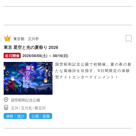
東京都
立川市
東京 星空と光の夏祭り 2026
2026/08/08(土) ～ 08/16(日)
国営昭和記念公園で初開催。夏の夜の新
たな風物詩を目指す、9日間限定の体験
型ナイトエンターテインメント！
国営昭和記念公園
立川
/
立川北
/
西立川
体験・遊び
公園・庭園