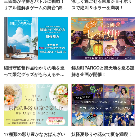
三四郎が早解きバトルに挑戦！
涼しく過ごせる東京ジョイポリ
リアル謎解きゲームの舞台"錦糸
スで絶叫＆ホラーを満喫！
町PARCO・楽天地"を巡る！
細田守監督作品ゆかりの地を巡
錦糸町PARCOと楽天地を巡る謎
って限定グッズがもらえるチャ
解き企画が開催！
ンス！
17種類の彩り豊かなおばんざい
妖怪夏祭りや花火で夏を満喫！