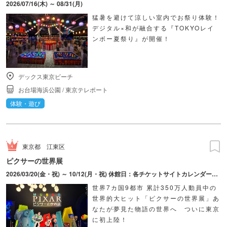
2026/07/16(木) ～ 08/31(月)
猛暑を避けて涼しい室内でお祭り体験！
デジタル×和が融合する『TOKYOレイ
ンボー夏祭り』が開催！
デックス東京ビーチ
お台場海浜公園
/
東京テレポート
体験・遊び
東京都
江東区
ピクサーの世界展
2026/03/20(金・祝) ～ 10/12(月・祝) 休館日：各チケットサイトカレンダーにてご確認ください。
世界7カ国9都市 累計350万人動員中の
世界的大ヒット「ピクサーの世界展」あ
なたが夢見た物語の世界へ ついに東京
に初上陸！