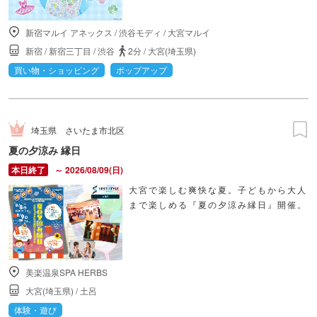
新宿マルイ アネックス
/
渋谷モディ
/
大宮マルイ
新宿
/
新宿三丁目
/
渋谷
2分
/
大宮(埼玉県)
買い物・ショッピング
ポップアップ
埼玉県
さいたま市北区
夏の夕涼み 縁日
～ 2026/08/09(日)
大宮で楽しむ爽快な夏。子どもから大人
まで楽しめる『夏の夕涼み縁日』開催。
美楽温泉SPA HERBS
大宮(埼玉県)
/
土呂
体験・遊び