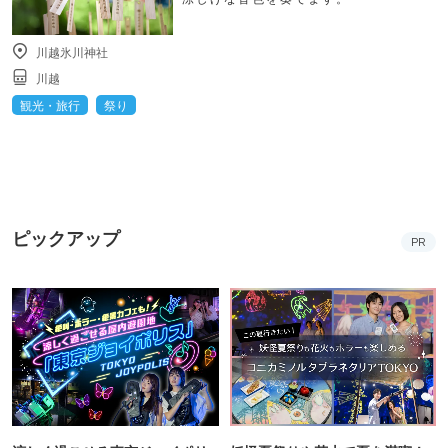
川越氷川神社
川越
観光・旅行
祭り
ピックアップ
PR