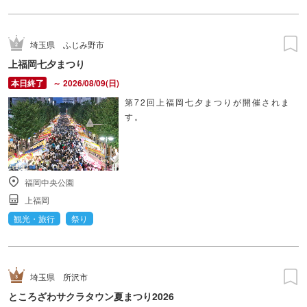
埼玉県
ふじみ野市
上福岡七夕まつり
～ 2026/08/09(日)
第72回上福岡七夕まつりが開催されま
す。
福岡中央公園
上福岡
観光・旅行
祭り
埼玉県
所沢市
ところざわサクラタウン夏まつり2026