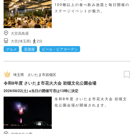
100種以上の食べ飲み放題と毎日開催の
ステージイベントが魅力。
大宮高島屋
大宮(埼玉県)
2分
グルメ
居酒屋
ビール・ビアガーデン
埼玉県
さいたま市岩槻区
令和8年度 さいたま市花火大会 岩槻文化公園会場
2026/08/22(土) ※当日の開催可否は13時に決定
令和8年度 さいたま市花火大会 岩槻文
化公園会場が開催されます。
岩槻文化公園