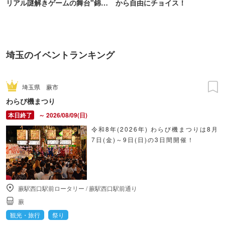
リアル謎解きゲームの舞台"錦糸
から自由にチョイス！
町PARCO・楽天地"を巡る！
埼玉のイベントランキング
埼玉県
蕨市
わらび機まつり
～ 2026/08/09(日)
令和8年(2026年) わらび機まつりは8月
7日(金)～9日(日)の3日間開催！
蕨駅西口駅前ロータリー
/
蕨駅西口駅前通り
蕨
観光・旅行
祭り