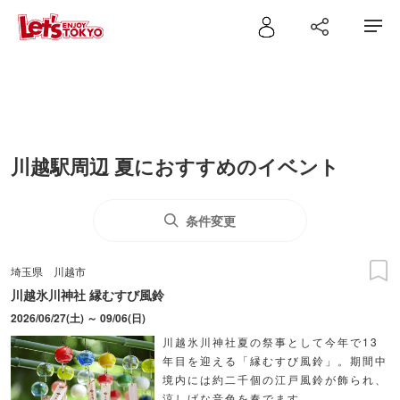
川越駅周辺 夏におすすめのイベント
条件変更
埼玉県
川越市
川越氷川神社 縁むすび風鈴
2026/06/27(土) ～ 09/06(日)
川越氷川神社夏の祭事として今年で13
年目を迎える「縁むすび風鈴」。期間中
境内には約二千個の江戸風鈴が飾られ、
涼しげな音色を奏でます。