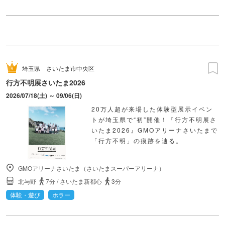
埼玉県
さいたま市中央区
行方不明展さいたま2026
2026/07/18(土) ～ 09/06(日)
20万人超が来場した体験型展示イベン
トが埼玉県で“初”開催！『行方不明展さ
いたま2026』GMOアリーナさいたまで
「行方不明」の痕跡を辿る。
GMOアリーナさいたま（さいたまスーパーアリーナ）
北与野
7分
/
さいたま新都心
3分
体験・遊び
ホラー