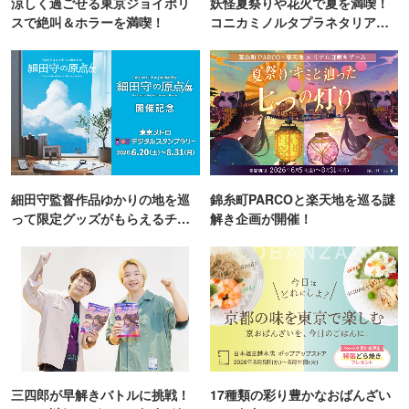
涼しく過ごせる東京ジョイポリ
妖怪夏祭りや花火で夏を満喫！
スで絶叫＆ホラーを満喫！
コニカミノルタプラネタリア
TOKYO
細田守監督作品ゆかりの地を巡
錦糸町PARCOと楽天地を巡る謎
って限定グッズがもらえるチャ
解き企画が開催！
ンス！
三四郎が早解きバトルに挑戦！
17種類の彩り豊かなおばんざい