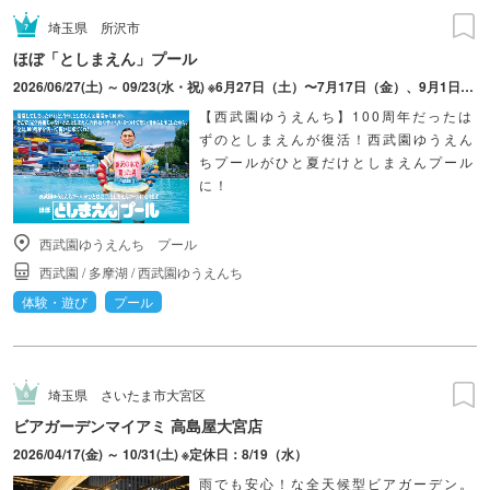
埼玉県
所沢市
ほぼ「としまえん」プール
2026/06/27(土) ～ 09/23(水・祝) ※6月27日（土）〜7月17日（金）、9月1日（火）〜は土日祝のみ
【西武園ゆうえんち】100周年だったは
ずのとしまえんが復活！西武園ゆうえん
ちプールがひと夏だけとしまえんプール
に！
西武園ゆうえんち プール
西武園
/
多摩湖
/
西武園ゆうえんち
体験・遊び
プール
埼玉県
さいたま市大宮区
ビアガーデンマイアミ 高島屋大宮店
2026/04/17(金) ～ 10/31(土) ※定休日：8/19（水）
雨でも安心！な全天候型ビアガーデン。