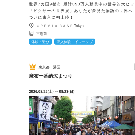
世界7カ国9都市 累計350万人動員中の世界的大ヒ
「ピクサーの世界展」あなたが夢見た物語の世界
ついに東京に初上陸！
ＣＲＥＶＩＡ ＢＡＳＥ Tokyo
市場前
体験・遊び
没入体験・イマーシブ
東京都
港区
麻布十番納涼まつり
2026/08/22(土) ～ 08/23(日)