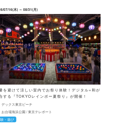
26/07/16(木) ～ 08/31(月)
暑を避けて涼しい室内でお祭り体験！デジタル×和が
合する『TOKYOレインボー夏祭り』が開催！
デックス東京ビーチ
お台場海浜公園
/
東京テレポート
体験・遊び