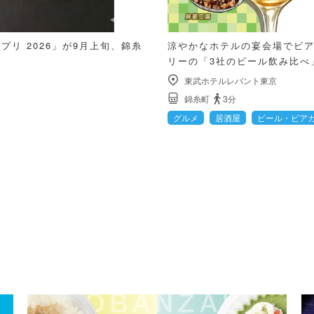
リ 2026」が9月上旬、錦糸
涼やかなホテルの宴会場でビ
リーの「3社のビール飲み比べ
東武ホテルレバント東京
錦糸町
3分
グルメ
居酒屋
ビール・ビア