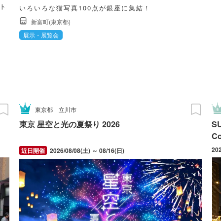
ット
いろいろな猫写真100点が銀座に集結！
へ
新富町(東京都)
展示・展覧会
東京都
立川市
東京 星空と光の夏祭り 2026
S
C
20
2026/08/08(土) ～ 08/16(日)