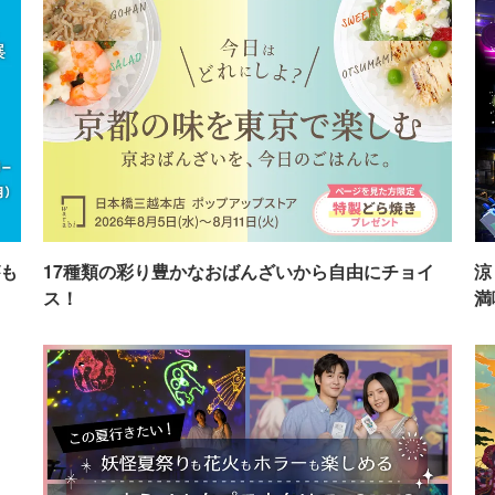
も
17種類の彩り豊かなおばんざいから自由にチョイ
涼
ス！
満