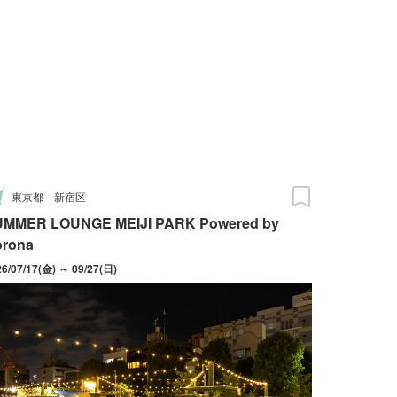
東京都
新宿区
UMMER LOUNGE MEIJI PARK Powered by
orona
26/07/17(金) ～ 09/27(日)