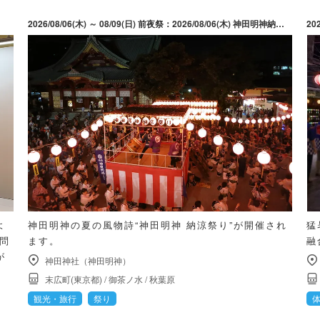
2026/08/06(木) ～ 08/09(日) 前夜祭：2026/08/06(木) 神田明神納涼祭り：2026/08/07(金) ～ 2026/08/09(日)
20
よ
神田明神の夏の風物詩“神田明神 納涼祭り”が開催され
猛
質問
ます。
融
が
神田神社（神田明神）
末広町(東京都)
/
御茶ノ水
/
秋葉原
観光・旅行
祭り