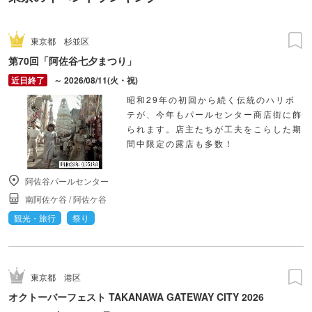
東京都
杉並区
第70回「阿佐谷七夕まつり」
～ 2026/08/11(火・祝)
昭和29年の初回から続く伝統のハリボ
テが、今年もパールセンター商店街に飾
られます。店主たちが工夫をこらした期
間中限定の露店も多数！
阿佐谷パールセンター
南阿佐ケ谷
/
阿佐ケ谷
観光・旅行
祭り
東京都
港区
オクトーバーフェスト TAKANAWA GATEWAY CITY 2026