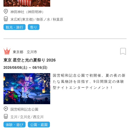
神田神社（神田明神）
末広町(東京都)
/
御茶ノ水
/
秋葉原
観光・旅行
祭り
東京都
立川市
東京 星空と光の夏祭り 2026
2026/08/08(土) ～ 08/16(日)
国営昭和記念公園で初開催。夏の夜の新
たな風物詩を目指す、9日間限定の体験
型ナイトエンターテインメント！
国営昭和記念公園
立川
/
立川北
/
西立川
体験・遊び
公園・庭園