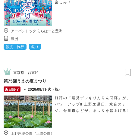
楽しみ！
アーバンドック ららぽーと豊洲
豊洲
観光・旅行
祭り
東京都
台東区
第75回うえの夏まつり
～ 2026/08/11(火・祝)
好評の「蓮見デッキりんりん回廊」が、
パワーアップ‼ 上野之縁日、水音ステー
ジ、骨董市などが、まつりを盛上げる‼
上野恩賜公園（上野公園）