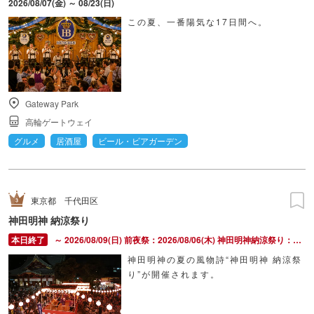
2026/08/07(金) ～ 08/23(日)
この夏、一番陽気な17日間へ。
Gateway Park
高輪ゲートウェイ
グルメ
居酒屋
ビール・ビアガーデン
東京都
千代田区
神田明神 納涼祭り
～ 2026/08/09(日) 前夜祭：2026/08/06(木) 神田明神納涼祭り：2026/08/07(金) ～ 2026/08/09(日)
神田明神の夏の風物詩“神田明神 納涼祭
り”が開催されます。