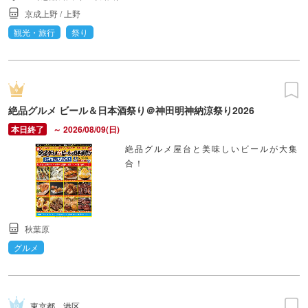
京成上野
/
上野
観光・旅行
祭り
絶品グルメ ビール＆日本酒祭り＠神田明神納涼祭り2026
～ 2026/08/09(日)
絶品グルメ屋台と美味しいビールが大集
合！
秋葉原
グルメ
東京都
港区