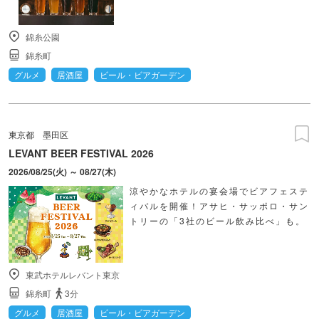
錦糸公園
錦糸町
グルメ
居酒屋
ビール・ビアガーデン
東京都
墨田区
LEVANT BEER FESTIVAL 2026
2026/08/25(火) ～ 08/27(木)
涼やかなホテルの宴会場でビアフェステ
ィバルを開催！アサヒ・サッポロ・サン
トリーの「3社のビール飲み比べ」も。
東武ホテルレバント東京
錦糸町
3分
グルメ
居酒屋
ビール・ビアガーデン