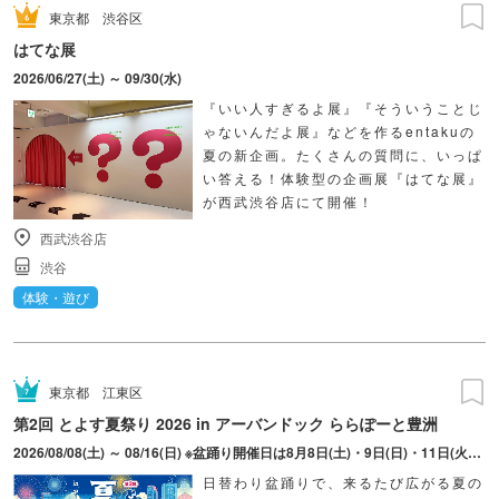
東京都
渋谷区
はてな展
2026/06/27(土) ～ 09/30(水)
『いい人すぎるよ展』『そういうことじ
ゃないんだよ展』などを作るentakuの
夏の新企画。たくさんの質問に、いっぱ
い答える！体験型の企画展『はてな展』
が西武渋谷店にて開催！
西武渋谷店
渋谷
体験・遊び
東京都
江東区
第2回 とよす夏祭り 2026 in アーバンドック ららぽーと豊洲
2026/08/08(土) ～ 08/16(日) ※盆踊り開催日は8月8日(土)・9日(日)・11日(火・祝)・15日(土)・16日(日)のみ。 ※縁日およびキッチンカーについては期間中の全日程営業予定。 ※開催コンテンツは日によって異なります。
日替わり盆踊りで、来るたび広がる夏の