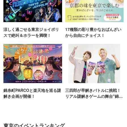
涼しく過ごせる東京ジョイポリ
17種類の彩り豊かなおばんざい
スで絶叫＆ホラーを満喫！
から自由にチョイス！
錦糸町PARCOと楽天地を巡る謎
三四郎が早解きバトルに挑戦！
解き企画が開催！
リアル謎解きゲームの舞台"錦糸
町PARCO・楽天地"を巡る！
東京のイベントランキング