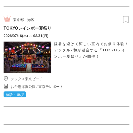
東京都
港区
TOKYOレインボー夏祭り
2026/07/16(木) ～ 08/31(月)
猛暑を避けて涼しい室内でお祭り体験！
デジタル×和が融合する『TOKYOレイ
ンボー夏祭り』が開催！
デックス東京ビーチ
お台場海浜公園
/
東京テレポート
体験・遊び