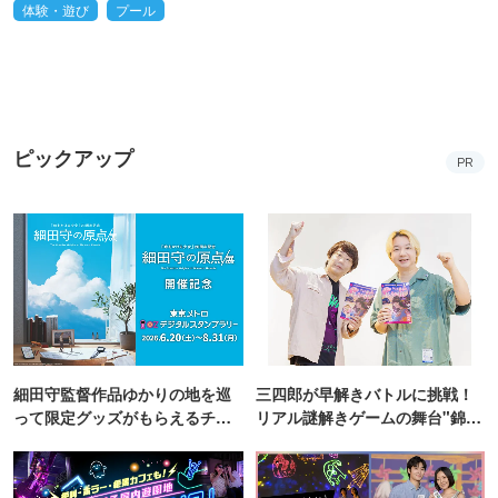
体験・遊び
プール
ピックアップ
PR
細田守監督作品ゆかりの地を巡
三四郎が早解きバトルに挑戦！
って限定グッズがもらえるチャ
リアル謎解きゲームの舞台"錦糸
ンス！
町PARCO・楽天地"を巡る！