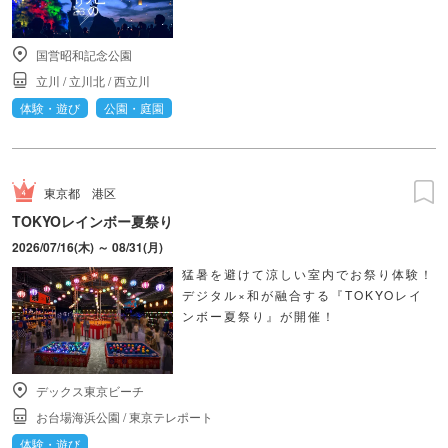
国営昭和記念公園
立川
/
立川北
/
西立川
体験・遊び
公園・庭園
東京都
港区
TOKYOレインボー夏祭り
2026/07/16(木) ～ 08/31(月)
猛暑を避けて涼しい室内でお祭り体験！
デジタル×和が融合する『TOKYOレイ
ンボー夏祭り』が開催！
デックス東京ビーチ
お台場海浜公園
/
東京テレポート
体験・遊び