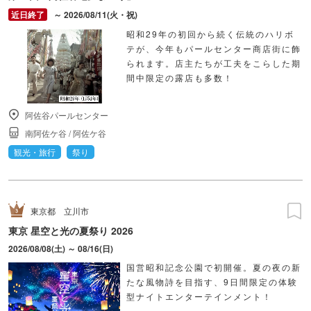
～ 2026/08/11(火・祝)
昭和29年の初回から続く伝統のハリボ
テが、今年もパールセンター商店街に飾
られます。店主たちが工夫をこらした期
間中限定の露店も多数！
阿佐谷パールセンター
南阿佐ケ谷
/
阿佐ケ谷
観光・旅行
祭り
東京都
立川市
東京 星空と光の夏祭り 2026
2026/08/08(土) ～ 08/16(日)
国営昭和記念公園で初開催。夏の夜の新
たな風物詩を目指す、9日間限定の体験
型ナイトエンターテインメント！