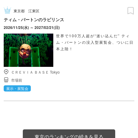
東京都
江東区
ティム・バートンのラビリンス
2026/11/25(水) ～ 2027/02/21(日)
世界で100万人超が“迷い込んだ” ティ
ム・バートンの没入型展覧会、ついに日
本上陸！
ＣＲＥＶＩＡ ＢＡＳＥ Tokyo
市場前
展示・展覧会
東京のランキングの続きを見る