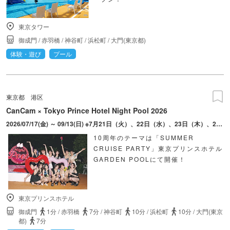
東京タワー
御成門
/
赤羽橋
/
神谷町
/
浜松町
/
大門(東京都)
体験・遊び
プール
東京都
港区
CanCam × Tokyo Prince Hotel Night Pool 2026
2026/07/17(金) ～ 09/13(日) ※7月21日（火）、22日（水）、23日（木）、27日（月）、28日（火）、29日（水）、30日（木）は営業されません。
10周年のテーマは「SUMMER
CRUISE PARTY」東京プリンスホテル
GARDEN POOLにて開催！
東京プリンスホテル
御成門
1分
/
赤羽橋
7分
/
神谷町
10分
/
浜松町
10分
/
大門(東京
都)
7分