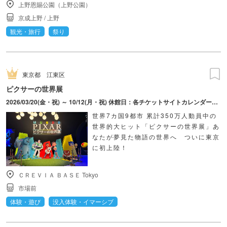
上野恩賜公園（上野公園）
京成上野
/
上野
観光・旅行
祭り
東京都
江東区
ピクサーの世界展
2026/03/20(金・祝) ～ 10/12(月・祝) 休館日：各チケットサイトカレンダーにてご確認ください。
世界7カ国9都市 累計350万人動員中の
世界的大ヒット「ピクサーの世界展」あ
なたが夢見た物語の世界へ ついに東京
に初上陸！
ＣＲＥＶＩＡ ＢＡＳＥ Tokyo
市場前
体験・遊び
没入体験・イマーシブ