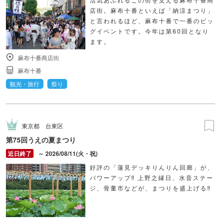
店街。麻布十番といえば「納涼まつり」
と言われるほど、麻布十番で一番のビッ
グイベントです。今年は第60回となり
ます。
麻布十番商店街
麻布十番
観光・旅行
祭り
東京都
台東区
第75回うえの夏まつり
～ 2026/08/11(火・祝)
好評の「蓮見デッキりんりん回廊」が、
パワーアップ‼ 上野之縁日、水音ステー
ジ、骨董市などが、まつりを盛上げる‼