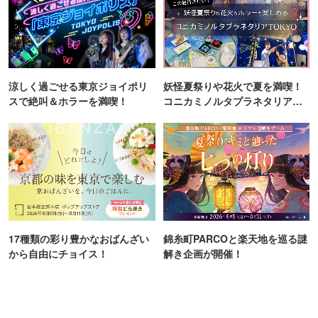
涼しく過ごせる東京ジョイポリ
妖怪夏祭りや花火で夏を満喫！
スで絶叫＆ホラーを満喫！
コニカミノルタプラネタリア
TOKYO
17種類の彩り豊かなおばんざい
錦糸町PARCOと楽天地を巡る謎
から自由にチョイス！
解き企画が開催！