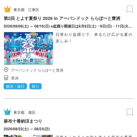
東京都
江東区
第2回 とよす夏祭り 2026 in アーバンドック ららぽーと豊洲
2026/08/08(土) ～ 08/16(日) ※盆踊り開催日は8月8日(土)・9日(日)・11日(火・祝)・15日(土)・16日(日)のみ。 ※縁日およびキッチンカーについては期間中の全日程営業予定。 ※開催コンテンツは日によって異なります。
日替わり盆踊りで、来るたび広がる夏の
楽しみ！
アーバンドック ららぽーと豊洲
豊洲
観光・旅行
祭り
東京都
港区
麻布十番納涼まつり
2026/08/22(土) ～ 08/23(日)
活気あふれるこの街を支える麻布十番商