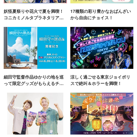
妖怪夏祭りや花火で夏を満喫！
17種類の彩り豊かなおばんざい
コニカミノルタプラネタリア
から自由にチョイス！
TOKYO
細田守監督作品ゆかりの地を巡
涼しく過ごせる東京ジョイポリ
って限定グッズがもらえるチャ
スで絶叫＆ホラーを満喫！
ンス！