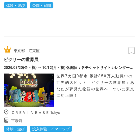
体験・遊び
公園・庭園
東京都
江東区
ピクサーの世界展
2026/03/20(金・祝) ～ 10/12(月・祝) 休館日：各チケットサイトカレンダーにてご確認ください。
世界7カ国9都市 累計350万人動員中の
世界的大ヒット「ピクサーの世界展」あ
なたが夢見た物語の世界へ ついに東京
に初上陸！
ＣＲＥＶＩＡ ＢＡＳＥ Tokyo
市場前
体験・遊び
没入体験・イマーシブ