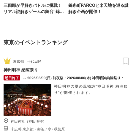
三四郎が早解きバトルに挑戦！
錦糸町PARCOと楽天地を巡る謎
リアル謎解きゲームの舞台"錦糸
解き企画が開催！
町PARCO・楽天地"を巡る！
東京のイベントランキング
東京都
千代田区
神田明神 納涼祭り
～ 2026/08/09(日) 前夜祭：2026/08/06(木) 神田明神納涼祭り：2026/08/07(金) ～ 2026/08/09(日)
神田明神の夏の風物詩“神田明神 納涼祭
り”が開催されます。
神田神社（神田明神）
末広町(東京都)
/
御茶ノ水
/
秋葉原