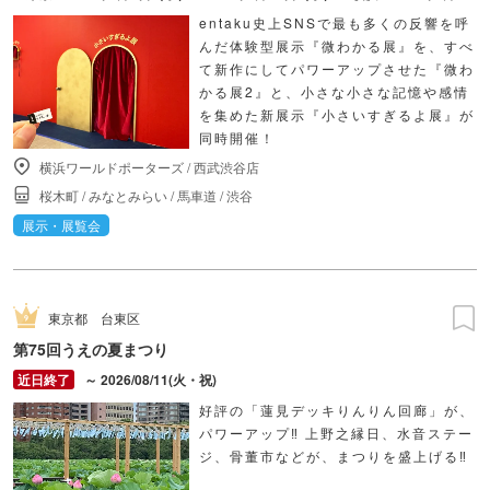
entaku史上SNSで最も多くの反響を呼
んだ体験型展示『微わかる展』を、すべ
て新作にしてパワーアップさせた『微わ
かる展2』と、小さな小さな記憶や感情
を集めた新展示『小さいすぎるよ展』が
同時開催！
横浜ワールドポーターズ
/
西武渋谷店
桜木町
/
みなとみらい
/
馬車道
/
渋谷
展示・展覧会
東京都
台東区
第75回うえの夏まつり
～ 2026/08/11(火・祝)
好評の「蓮見デッキりんりん回廊」が、
パワーアップ‼ 上野之縁日、水音ステー
ジ、骨董市などが、まつりを盛上げる‼