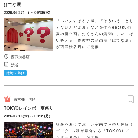
はてな展
2026/06/27(土) ～ 09/30(水)
『いい人すぎるよ展』『そういうことじ
ゃないんだよ展』などを作るentakuの
夏の新企画。たくさんの質問に、いっぱ
い答える！体験型の企画展『はてな展』
が西武渋谷店にて開催！
西武渋谷店
渋谷
体験・遊び
東京都
港区
TOKYOレインボー夏祭り
2026/07/16(木) ～ 08/31(月)
猛暑を避けて涼しい室内でお祭り体験！
デジタル×和が融合する『TOKYOレイ
ンボー夏祭り』が開催！