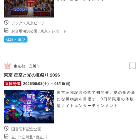
デックス東京ビーチ
お台場海浜公園
/
東京テレポート
体験・遊び
東京都
立川市
東京 星空と光の夏祭り 2026
2026/08/08(土) ～ 08/16(日)
国営昭和記念公園で初開催。夏の夜の新
たな風物詩を目指す、9日間限定の体験
型ナイトエンターテインメント！
国営昭和記念公園
立川
/
立川北
/
西立川