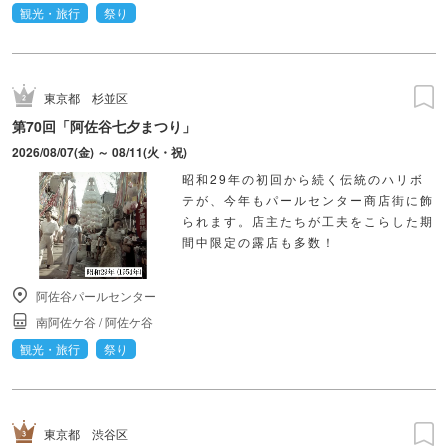
観光・旅行
祭り
東京都
杉並区
第70回「阿佐谷七夕まつり」
2026/08/07(金) ～ 08/11(火・祝)
昭和29年の初回から続く伝統のハリボ
テが、今年もパールセンター商店街に飾
られます。店主たちが工夫をこらした期
間中限定の露店も多数！
阿佐谷パールセンター
南阿佐ケ谷
/
阿佐ケ谷
観光・旅行
祭り
東京都
渋谷区