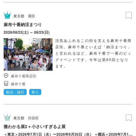
東京都
港区
麻布十番納涼まつり
2026/08/22(土) ～ 08/23(日)
活気あふれるこの街を支える麻布十番商
店街。麻布十番といえば「納涼まつり」
と言われるほど、麻布十番で一番のビッ
グイベントです。今年は第60回となり
ます。
麻布十番商店街
麻布十番
観光・旅行
祭り
東京都
渋谷区
微わかる展2＋小さいすぎるよ展
＜東京＞2026年7月1日（水）〜2026年9月30日（水） ＜横浜＞2026年7月17日（金）〜2026年10月18日（日）