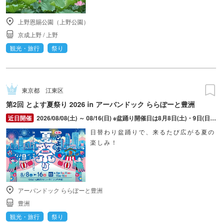
上野恩賜公園（上野公園）
京成上野
/
上野
観光・旅行
祭り
東京都
江東区
第2回 とよす夏祭り 2026 in アーバンドック ららぽーと豊洲
2026/08/08(土) ～ 08/16(日) ※盆踊り開催日は8月8日(土)・9日(日)・11日(火・祝)・15日(土)・16日(日)のみ。 ※縁日およびキッチンカーについては期間中の全日程営業予定。 ※開催コンテンツは日によって異なります。
日替わり盆踊りで、来るたび広がる夏の
楽しみ！
アーバンドック ららぽーと豊洲
豊洲
観光・旅行
祭り