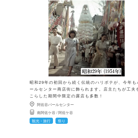
昭和29年の初回から続く伝統のハリボテが、今年も
ールセンター商店街に飾られます。店主たちが工夫
こらした期間中限定の露店も多数！
阿佐谷パールセンター
南阿佐ケ谷
/
阿佐ケ谷
観光・旅行
祭り