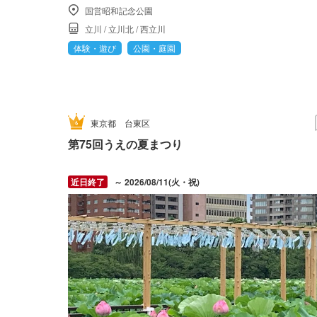
国営昭和記念公園
立川
/
立川北
/
西立川
体験・遊び
公園・庭園
東京都
台東区
第75回うえの夏まつり
～ 2026/08/11(火・祝)