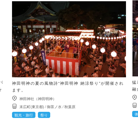
パ
猛
神田明神の夏の風物詩“神田明神 納涼祭り”が開催され
を
融
ます。
神田神社（神田明神）
末広町(東京都)
/
御茶ノ水
/
秋葉原
観光・旅行
祭り