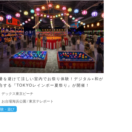
暑を避けて涼しい室内でお祭り体験！デジタル×和が
合する『TOKYOレインボー夏祭り』が開催！
デックス東京ビーチ
お台場海浜公園
/
東京テレポート
体験・遊び