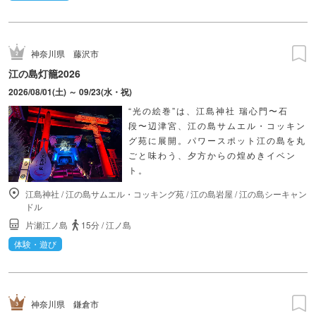
神奈川県
藤沢市
江の島灯籠2026
2026/08/01(土) ～ 09/23(水・祝)
“光の絵巻”は、江島神社 瑞心門〜石
段〜辺津宮、江の島サムエル・コッキン
グ苑に展開。パワースポット江の島を丸
ごと味わう、夕方からの煌めきイベン
ト。
江島神社
/
江の島サムエル・コッキング苑
/
江の島岩屋
/
江の島シーキャン
ドル
片瀬江ノ島
15分
/
江ノ島
体験・遊び
神奈川県
鎌倉市