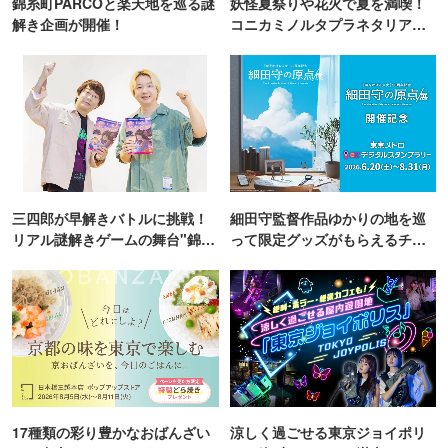
錦糸町PARCOと楽天地を巡る謎
妖怪夏祭りや花火で夏を満喫！
解き企画が開催！
コニカミノルタプラネタリア
TOKYO
三四郎が早解きバトルに挑戦！
細田守監督作品ゆかりの地を巡
リアル謎解きゲームの舞台"錦糸
って限定グッズがもらえるチャ
町PARCO・楽天地"を巡る！
ンス！
17種類の彩り豊かなおばんざい
涼しく過ごせる東京ジョイポリ