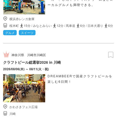
ーカルグルメも満喫できる。
横浜赤レンガ倉庫
桜木町
15分
/
みなとみらい
12分
/
馬車道
6分
/
日本大通り
6分
グルメ
スイーツ
神奈川県
川崎市川崎区
クラフトビール総選挙2026 in 川崎
2026/08/06(木) ～ 08/11(火・祝)
DREAMBEERで国産クラフトビールを
楽しむ6日間！
かわさきフェス広場
川崎