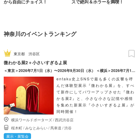
から自由にチョイス！
スで絶叫＆ホラーを満喫！
神奈川のイベントランキング
東京都
渋谷区
微わかる展2＋小さいすぎるよ展
＜東京＞2026年7月1日（水）〜2026年9月30日（水） ＜横浜＞2026年7月17日（金）〜2026年10月18日（日）
entaku史上SNSで最も多くの反響を呼
んだ体験型展示『微わかる展』を、すべ
て新作にしてパワーアップさせた『微わ
かる展2』と、小さな小さな記憶や感情
を集めた新展示『小さいすぎるよ展』が
同時開催！
横浜ワールドポーターズ
/
西武渋谷店
桜木町
/
みなとみらい
/
馬車道
/
渋谷
展示・展覧会