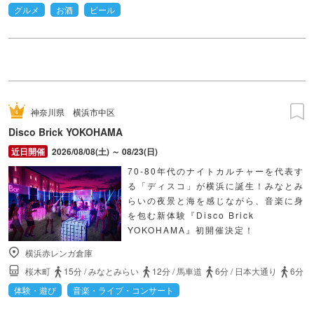
グルメ
お酒
ビール
神奈川県
横浜市中区
Disco Brick YOKOHAMA
2026/08/08(土) ～ 08/23(日)
70-80年代のナイトカルチャーを代表す
る「ディスコ」が横浜に誕生！みなとみ
らいの夜景と海を感じながら、音楽に身
を包む新体験『Disco Brick
YOKOHAMA』初開催決定！
横浜赤レンガ倉庫
桜木町
15分
/
みなとみらい
12分
/
馬車道
6分
/
日本大通り
6分
体験・遊び
音楽・ライブ・コンサート