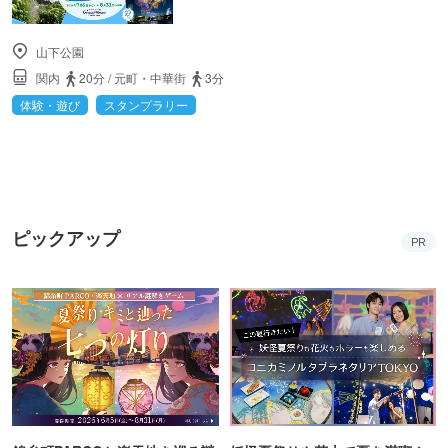
山下公園
関内
20分
/
元町・中華街
3分
体験・遊び
スタンプラリー
ピックアップ
PR