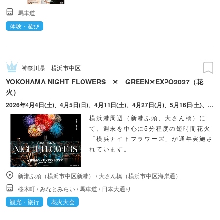
馬車道
体験・遊び
神奈川県
横浜市中区
YOKOHAMA NIGHT FLOWERS ✕ GREEN✕EXPO2027（花
火）
2026年4月4日(土)、4月5日(日)、4月11日(土)、4月27日(月)、5月16日(土)、5月30日(土)、6月13日(土)、7月4日(土)、7月18日(土)、8月9日(日)、9月5日(土)、9月20日(日) ※2026年10月以降の日程は8月をめどに公式サイトからお知らせがあります。
横浜港周辺（新港ふ頭、大さん橋）に
て、週末を中心に5分程度の短時間花火
「横浜ナイトフラワーズ」が通年実施さ
れています。
新港ふ頭（横浜市中区新港）
/
大さん橋（横浜市中区海岸通）
桜木町
/
みなとみらい
/
馬車道
/
日本大通り
観光・旅行
花火大会