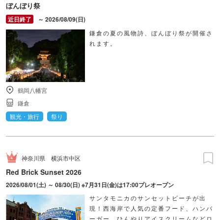
ぼんぼり祭
～ 2026/08/09(日)
鎌倉の夏の風物詩、ぼんぼり祭が開催さ
れます。
鶴岡八幡宮
鎌倉
観光・旅行
祭り
神奈川県
横浜市中区
Red Brick Sunset 2026
2026/08/01(土) ～ 08/30(日) ※7月31日(金)は17:00プレオープン
サンタモニカのサンセットビーチが出
現！西海岸で人気の定番フード、ハンバ
ーガー、ひんやりアイスクリームなどロ