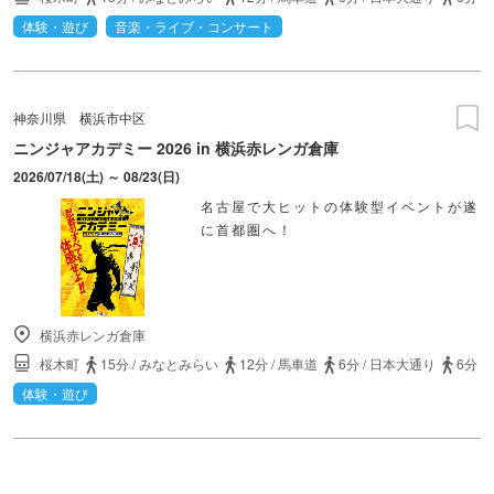
体験・遊び
音楽・ライブ・コンサート
神奈川県
横浜市中区
ニンジャアカデミー 2026 in 横浜赤レンガ倉庫
2026/07/18(土) ～ 08/23(日)
名古屋で大ヒットの体験型イベントが遂
に首都圏へ！
横浜赤レンガ倉庫
桜木町
15分
/
みなとみらい
12分
/
馬車道
6分
/
日本大通り
6分
体験・遊び