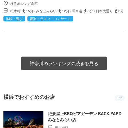
横浜赤レンガ倉庫
桜木町
15分
/
みなとみらい
12分
/
馬車道
6分
/
日本大通り
6分
体験・遊び
音楽・ライブ・コンサート
神奈川のランキングの続きを見る
横浜でおすすめのお店
PR
絶景屋上BBQビアガーデン BACK YARD
みなとみらい店
馬車道駅