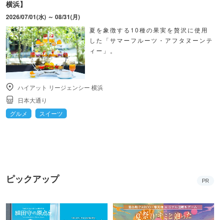
横浜】
2026/07/01(水) ～ 08/31(月)
夏を象徴する10種の果実を贅沢に使用
した「サマーフルーツ・アフタヌーンテ
ィー」。
ハイアット リージェンシー 横浜
日本大通り
グルメ
スイーツ
ピックアップ
PR