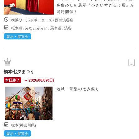
を集めた新展示『小さいすぎるよ展』が
同時開催！
横浜ワールドポーターズ
/
西武渋谷店
桜木町
/
みなとみらい
/
馬車道
/
渋谷
展示・展覧会
橋本七夕まつり
～ 2026/08/09(日)
地域一帯型の七夕祭り
橋本(神奈川県)
展示・展覧会