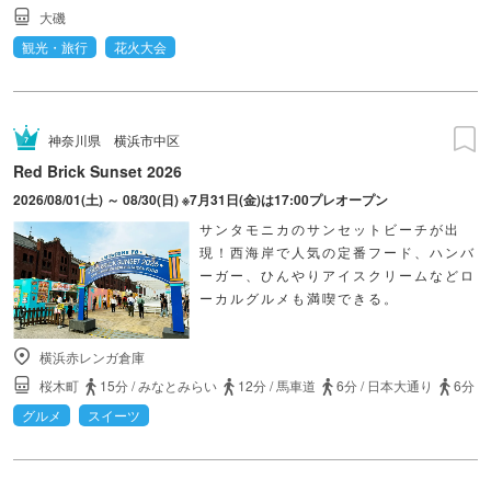
大磯
観光・旅行
花火大会
神奈川県
横浜市中区
Red Brick Sunset 2026
2026/08/01(土) ～ 08/30(日) ※7月31日(金)は17:00プレオープン
サンタモニカのサンセットビーチが出
現！西海岸で人気の定番フード、ハンバ
ーガー、ひんやりアイスクリームなどロ
ーカルグルメも満喫できる。
横浜赤レンガ倉庫
桜木町
15分
/
みなとみらい
12分
/
馬車道
6分
/
日本大通り
6分
グルメ
スイーツ