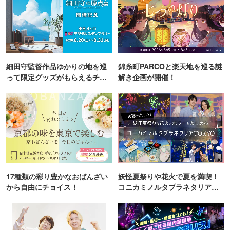
細田守監督作品ゆかりの地を巡
錦糸町PARCOと楽天地を巡る謎
って限定グッズがもらえるチャ
解き企画が開催！
ンス！
17種類の彩り豊かなおばんざい
妖怪夏祭りや花火で夏を満喫！
から自由にチョイス！
コニカミノルタプラネタリア
TOKYO