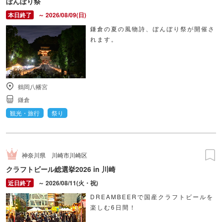
ぼんぼり祭
～ 2026/08/09(日)
鎌倉の夏の風物詩、ぼんぼり祭が開催さ
れます。
鶴岡八幡宮
鎌倉
観光・旅行
祭り
神奈川県
川崎市川崎区
クラフトビール総選挙2026 in 川崎
～ 2026/08/11(火・祝)
DREAMBEERで国産クラフトビールを
楽しむ6日間！