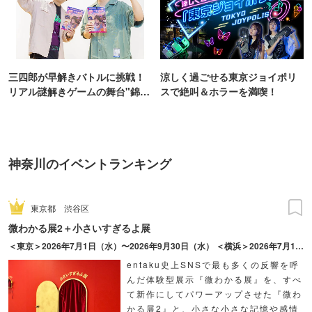
三四郎が早解きバトルに挑戦！
涼しく過ごせる東京ジョイポリ
リアル謎解きゲームの舞台"錦糸
スで絶叫＆ホラーを満喫！
町PARCO・楽天地"を巡る！
神奈川のイベントランキング
東京都
渋谷区
微わかる展2＋小さいすぎるよ展
＜東京＞2026年7月1日（水）〜2026年9月30日（水） ＜横浜＞2026年7月17日（金）〜2026年10月18日（日）
entaku史上SNSで最も多くの反響を呼
んだ体験型展示『微わかる展』を、すべ
て新作にしてパワーアップさせた『微わ
かる展2』と、小さな小さな記憶や感情