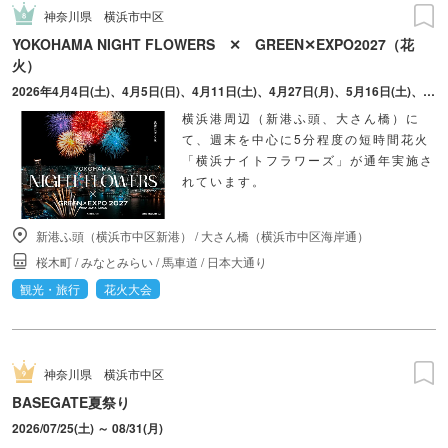
神奈川県
横浜市中区
YOKOHAMA NIGHT FLOWERS ✕ GREEN✕EXPO2027（花
火）
2026年4月4日(土)、4月5日(日)、4月11日(土)、4月27日(月)、5月16日(土)、5月30日(土)、6月13日(土)、7月4日(土)、7月18日(土)、8月9日(日)、9月5日(土)、9月20日(日) ※2026年10月以降の日程は8月をめどに公式サイトからお知らせがあります。
横浜港周辺（新港ふ頭、大さん橋）に
て、週末を中心に5分程度の短時間花火
「横浜ナイトフラワーズ」が通年実施さ
れています。
新港ふ頭（横浜市中区新港）
/
大さん橋（横浜市中区海岸通）
桜木町
/
みなとみらい
/
馬車道
/
日本大通り
観光・旅行
花火大会
神奈川県
横浜市中区
BASEGATE夏祭り
2026/07/25(土) ～ 08/31(月)