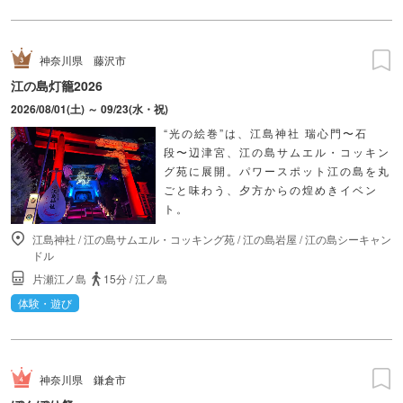
神奈川県
藤沢市
江の島灯籠2026
2026/08/01(土) ～ 09/23(水・祝)
“光の絵巻”は、江島神社 瑞心門〜石
段〜辺津宮、江の島サムエル・コッキン
グ苑に展開。パワースポット江の島を丸
ごと味わう、夕方からの煌めきイベン
ト。
江島神社
/
江の島サムエル・コッキング苑
/
江の島岩屋
/
江の島シーキャン
ドル
片瀬江ノ島
15分
/
江ノ島
体験・遊び
神奈川県
鎌倉市