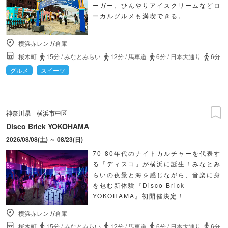
ーガー、ひんやりアイスクリームなどロ
ーカルグルメも満喫できる。
横浜赤レンガ倉庫
桜木町
15分
/
みなとみらい
12分
/
馬車道
6分
/
日本大通り
6分
グルメ
スイーツ
神奈川県
横浜市中区
Disco Brick YOKOHAMA
2026/08/08(土) ～ 08/23(日)
70-80年代のナイトカルチャーを代表す
る「ディスコ」が横浜に誕生！みなとみ
らいの夜景と海を感じながら、音楽に身
を包む新体験『Disco Brick
YOKOHAMA』初開催決定！
横浜赤レンガ倉庫
桜木町
15分
/
みなとみらい
12分
/
馬車道
6分
/
日本大通り
6分