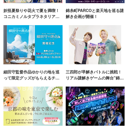
妖怪夏祭りや花火で夏を満喫！
錦糸町PARCOと楽天地を巡る謎
コニカミノルタプラネタリア
解き企画が開催！
TOKYO
細田守監督作品ゆかりの地を巡
三四郎が早解きバトルに挑戦！
って限定グッズがもらえるチャ
リアル謎解きゲームの舞台"錦糸
ンス！
町PARCO・楽天地"を巡る！