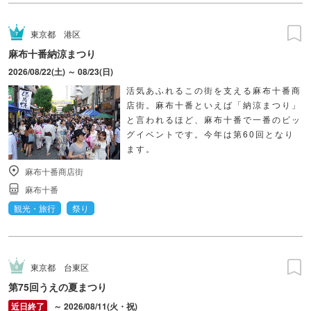
東京都
港区
麻布十番納涼まつり
2026/08/22(土) ～ 08/23(日)
活気あふれるこの街を支える麻布十番商
店街。麻布十番といえば「納涼まつり」
と言われるほど、麻布十番で一番のビッ
グイベントです。今年は第60回となり
ます。
麻布十番商店街
麻布十番
観光・旅行
祭り
東京都
台東区
第75回うえの夏まつり
～ 2026/08/11(火・祝)