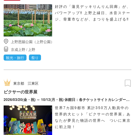
好評の「蓮見デッキりんりん回廊」が、
パワーアップ‼ 上野之縁日、水音ステー
ジ、骨董市などが、まつりを盛上げる‼
上野恩賜公園（上野公園）
京成上野
/
上野
観光・旅行
祭り
東京都
江東区
ピクサーの世界展
2026/03/20(金・祝) ～ 10/12(月・祝) 休館日：各チケットサイトカレンダーにてご確認ください。
世界7カ国9都市 累計350万人動員中の
世界的大ヒット「ピクサーの世界展」あ
なたが夢見た物語の世界へ ついに東京
に初上陸！