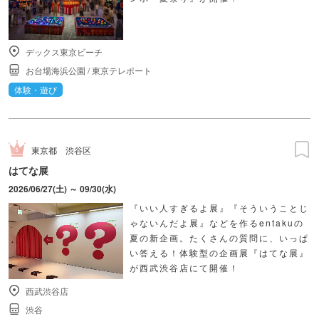
デックス東京ビーチ
お台場海浜公園
/
東京テレポート
体験・遊び
東京都
渋谷区
はてな展
2026/06/27(土) ～ 09/30(水)
『いい人すぎるよ展』『そういうことじ
ゃないんだよ展』などを作るentakuの
夏の新企画。たくさんの質問に、いっぱ
い答える！体験型の企画展『はてな展』
が西武渋谷店にて開催！
西武渋谷店
渋谷