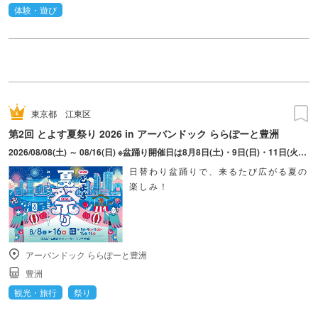
体験・遊び
東京都
江東区
第2回 とよす夏祭り 2026 in アーバンドック ららぽーと豊洲
2026/08/08(土) ～ 08/16(日) ※盆踊り開催日は8月8日(土)・9日(日)・11日(火・祝)・15日(土)・16日(日)のみ。 ※縁日およびキッチンカーについては期間中の全日程営業予定。 ※開催コンテンツは日によって異なります。
日替わり盆踊りで、来るたび広がる夏の
楽しみ！
アーバンドック ららぽーと豊洲
豊洲
観光・旅行
祭り