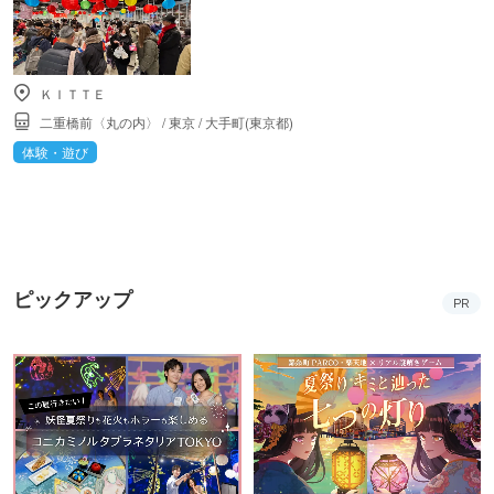
ＫＩＴＴＥ
二重橋前〈丸の内〉
/
東京
/
大手町(東京都)
体験・遊び
ピックアップ
PR