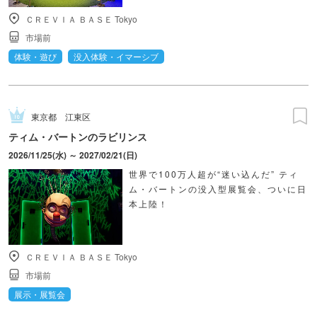
ＣＲＥＶＩＡ ＢＡＳＥ Tokyo
市場前
体験・遊び
没入体験・イマーシブ
東京都
江東区
ティム・バートンのラビリンス
2026/11/25(水) ～ 2027/02/21(日)
世界で100万人超が“迷い込んだ” ティ
ム・バートンの没入型展覧会、ついに日
本上陸！
ＣＲＥＶＩＡ ＢＡＳＥ Tokyo
市場前
展示・展覧会