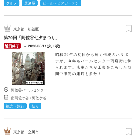
グルメ
居酒屋
ビール・ビアガーデン
東京都
杉並区
第70回「阿佐谷七夕まつり」
～ 2026/08/11(火・祝)
昭和29年の初回から続く伝統のハリボ
テが、今年もパールセンター商店街に飾
られます。店主たちが工夫をこらした期
間中限定の露店も多数！
阿佐谷パールセンター
南阿佐ケ谷
/
阿佐ケ谷
観光・旅行
祭り
東京都
立川市