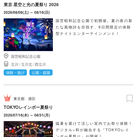
東京 星空と光の夏祭り 2026
2026/08/08(土) ～ 08/16(日)
国営昭和記念公園で初開催。夏の夜の新
たな風物詩を目指す、9日間限定の体験
型ナイトエンターテインメント！
国営昭和記念公園
立川
/
立川北
/
西立川
体験・遊び
公園・庭園
東京都
港区
TOKYOレインボー夏祭り
2026/07/16(木) ～ 08/31(月)
猛暑を避けて涼しい室内でお祭り体験！
デジタル×和が融合する『TOKYOレイ
ンボー夏祭り』が開催！